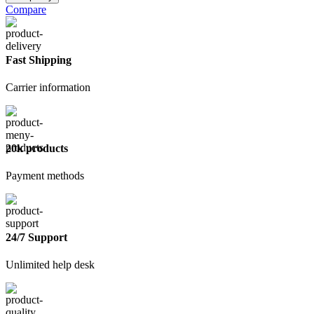
По
Compare
ржавчине3в1
серая1,9
кг
Fast Shipping
Carrier information
20k products
Payment methods
24/7 Support
Unlimited help desk