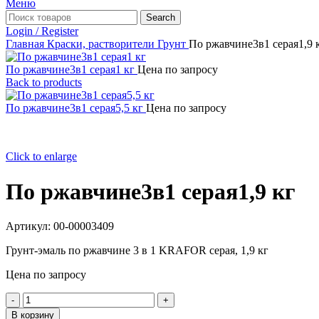
Меню
Search
Login / Register
Главная
Краски, растворители
Грунт
По ржавчине3в1 серая1,9 
По ржавчине3в1 серая1 кг
Цена по запросу
Back to products
По ржавчине3в1 серая5,5 кг
Цена по запросу
Click to enlarge
По ржавчине3в1 серая1,9 кг
Артикул:
00-00003409
Грунт-эмаль по ржавчине 3 в 1 KRAFOR серая, 1,9 кг
Цена по запросу
Количество
товара
В корзину