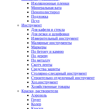
Изоляционные пленки
Минеральная вата
Пенополистирол
Подложка
Псул
Инструмент
Для кафеля и стекла
Для резки и шлифовки
Измерительный инструмент
Малярные инструменты
Маркеры
По бетону и камню
По дереву
По металлу
Скотч ленты
Средства защиты
Столярно-слесарный инструмент
Строительно отделочный инструмент
Хоз.инструмент
Хозяйственные товары
Краски, растворители
Аэрозоль
Грунт
Колер
Краски