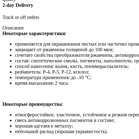
2-day Delivery
Track or off orders
Описание
Некоторые характеристики
:
применяется для окрашивания чистых или частично про
защищает от ржавчины толщиной до 100 мкм;
сочетает свойства преобразователя ржавчины, антикорро
состав: синтетические смолы, пигменты, наполнители, о
способ нанесения: валик, кисть, пневмораспылитель;
разбавитель: Р-4, Р-5, Р-12, ксилол;
температура применения: до -10 °C;
время высыхания: 2 часа.
Некоторые преимущества
:
атмосферостойкое, эластичное, устойчивое к резким пер
смесь антикоррозионных пигментов в составе;
хорошая адгезия к металлу;
небольшой расход (хорошая укрывистость).