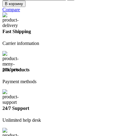
товара
В корзину
Кельма
Compare
сердцевидная
Fast Shipping
Carrier information
20k products
Payment methods
24/7 Support
Unlimited help desk