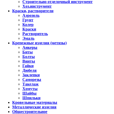
Строительно отделочный инструмент
Хоз.инструмент
Краски, растворители
Аэрозоль
Грунт
Колер
Краски
Растворитель
Эмаль
Крепежные изделия (метизы)
Анкеры
Биты
Болты
Винты
Гайки
Дюбеля
Заклепки
Саморезы
Такелаж
Хомуты
Шайбы
Шпильки
Кровельные материалы
Металлические изделия
Общестроительное