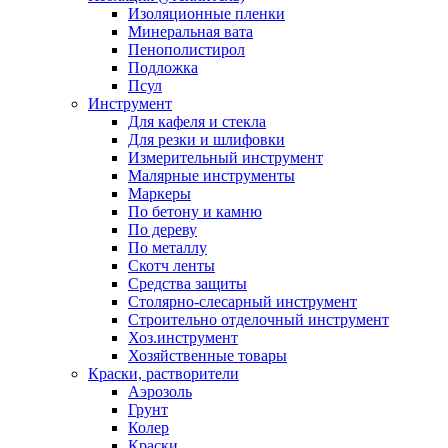
Изоляционные пленки
Минеральная вата
Пенополистирол
Подложка
Псул
Инструмент
Для кафеля и стекла
Для резки и шлифовки
Измерительный инструмент
Малярные инструменты
Маркеры
По бетону и камню
По дереву
По металлу
Скотч ленты
Средства защиты
Столярно-слесарный инструмент
Строительно отделочный инструмент
Хоз.инструмент
Хозяйственные товары
Краски, растворители
Аэрозоль
Грунт
Колер
Краски