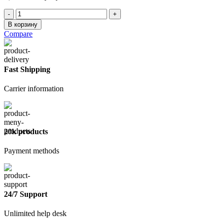
Количество
товара
В корзину
Клей
Compare
для
пенобетона
Магма
25
Fast Shipping
кг
Carrier information
20k products
Payment methods
24/7 Support
Unlimited help desk