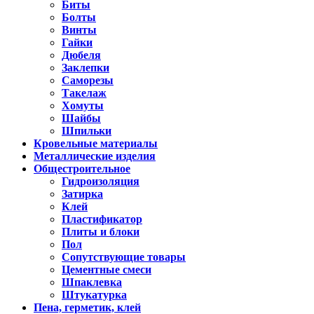
Биты
Болты
Винты
Гайки
Дюбеля
Заклепки
Саморезы
Такелаж
Хомуты
Шайбы
Шпильки
Кровельные материалы
Металлические изделия
Общестроительное
Гидроизоляция
Затирка
Клей
Пластификатор
Плиты и блоки
Пол
Сопутствующие товары
Цементные смеси
Шпаклевка
Штукатурка
Пена, герметик, клей