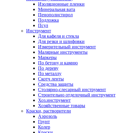
Изоляционные пленки
Минеральная вата
Пенополистирол
Подложка
Псул
Инструмент
Для кафеля и стекла
Для резки и шлифовки
Измерительный инструмент
Малярные инструменты
Маркеры
По бетону и камню
По дереву
По металлу
Скотч ленты
Средства защиты
Столярно-слесарный инструмент
Строительно отделочный инструмент
Хоз.инструмент
Хозяйственные товары
Краски, растворители
Аэрозоль
Грунт
Колер
Краски