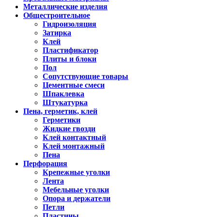
Металлические изделия
Общестроительное
Гидроизоляция
Затирка
Клей
Пластификатор
Плиты и блоки
Пол
Сопутствующие товары
Цементные смеси
Шпаклевка
Штукатурка
Пена, герметик, клей
Герметики
Жидкие гвозди
Клей контактный
Клей монтажный
Пена
Перфорация
Крепежные уголки
Лента
Мебельные уголки
Опора и держатели
Петли
Пластины