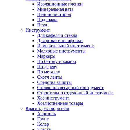
Изоляционные пленки
Минеральная вата
Пенополистирол
Подложка
Псул
Инструмент
Для кафеля и стекла
Для резки и шлифовки
Измерительный инструмент
Малярные инструменты
Маркеры
По бетону и камню
По дереву
По металлу
Скотч ленты
Средства защиты
Столярно-слесарный инструмент
Строительно отделочный инструмент
Хоз.инструмент
Хозяйственные товары
Краски, растворители
Аэрозоль
Грунт
Колер
Краски