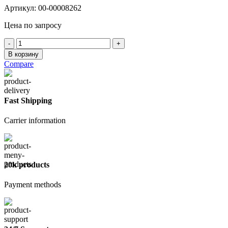
Артикул:
00-00008262
Цена по запросу
Количество
товара
В корзину
Клей-
Compare
пена
всесезонный
KUDO
PROFF
Fast Shipping
PUR
ADHESIVE
Carrier information
14+,
1000
мл
20k products
Payment methods