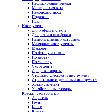
Изоляционные пленки
Минеральная вата
Пенополистирол
Подложка
Псул
Инструмент
Для кафеля и стекла
Для резки и шлифовки
Измерительный инструмент
Малярные инструменты
Маркеры
По бетону и камню
По дереву
По металлу
Скотч ленты
Средства защиты
Столярно-слесарный инструмент
Строительно отделочный инструмент
Хоз.инструмент
Хозяйственные товары
Краски, растворители
Аэрозоль
Грунт
Колер
Краски