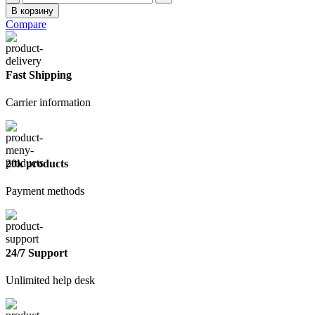
товара
В корзину
Аэрозоль
Compare
белая
глянцевая
520
мл
Fast Shipping
Carrier information
20k products
Payment methods
24/7 Support
Unlimited help desk