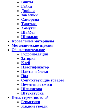
Винты
Гайки
Дюбеля
Заклепки
Саморезы
Такелаж
Хомуты
Шайбы
Шпильки
Кровельные материалы
Металлические изделия
Общестроительное
Гидроизоляция
Затирка
Клей
Пластификатор
Плиты и блоки
Пол
Сопутствующие товары
Цементные смеси
Шпаклевка
Штукатурка
Пена, герметик, клей
Герметики
Жидкие гвозди