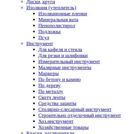
Диски, круги
Изоляция (утеплитель)
Изоляционные пленки
Минеральная вата
Пенополистирол
Подложка
Псул
Инструмент
Для кафеля и стекла
Для резки и шлифовки
Измерительный инструмент
Малярные инструменты
Маркеры
По бетону и камню
По дереву
По металлу
Скотч ленты
Средства защиты
Столярно-слесарный инструмент
Строительно отделочный инструмент
Хоз.инструмент
Хозяйственные товары
Краски, растворители