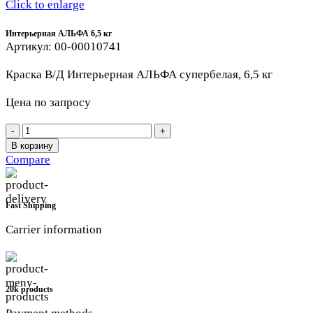
Click to enlarge
Интерьерная АЛЬФА 6,5 кг
Артикул:
00-00010741
Краска В/Д Интерьерная АЛЬФА супербелая, 6,5 кг
Цена по запросу
Количество
товара
В корзину
Интерьерная
Compare
АЛЬФА
6,5
кг
Fast Shipping
Carrier information
20k products