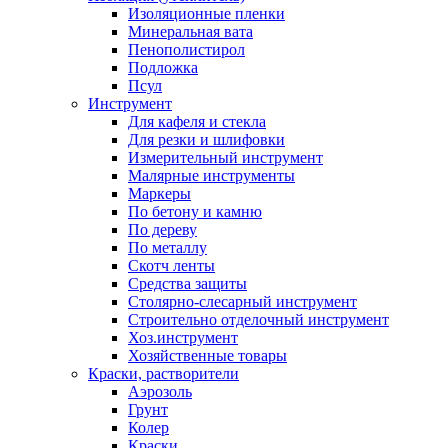
Изоляционные пленки
Минеральная вата
Пенополистирол
Подложка
Псул
Инструмент
Для кафеля и стекла
Для резки и шлифовки
Измерительный инструмент
Малярные инструменты
Маркеры
По бетону и камню
По дереву
По металлу
Скотч ленты
Средства защиты
Столярно-слесарный инструмент
Строительно отделочный инструмент
Хоз.инструмент
Хозяйственные товары
Краски, растворители
Аэрозоль
Грунт
Колер
Краски