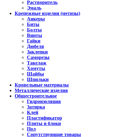
Растворитель
Эмаль
Крепежные изделия (метизы)
Анкеры
Биты
Болты
Винты
Гайки
Дюбеля
Заклепки
Саморезы
Такелаж
Хомуты
Шайбы
Шпильки
Кровельные материалы
Металлические изделия
Общестроительное
Гидроизоляция
Затирка
Клей
Пластификатор
Плиты и блоки
Пол
Сопутствующие товары