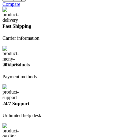
Лента
Compare
углоформирующая
Fast Shipping
Carrier information
20k products
Payment methods
24/7 Support
Unlimited help desk