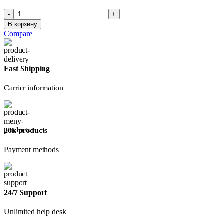
Количество
товара
В корзину
Лестница-
Compare
стремянка
8
ступеней
Fast Shipping
Carrier information
20k products
Payment methods
24/7 Support
Unlimited help desk