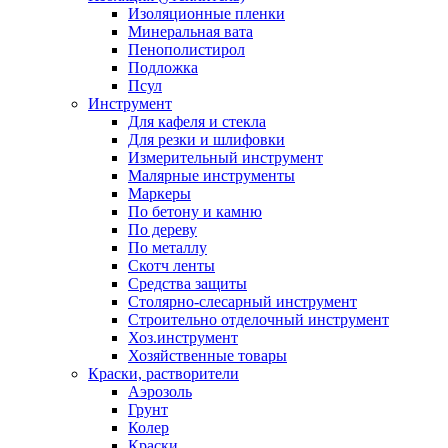
Изоляционные пленки
Минеральная вата
Пенополистирол
Подложка
Псул
Инструмент
Для кафеля и стекла
Для резки и шлифовки
Измерительный инструмент
Малярные инструменты
Маркеры
По бетону и камню
По дереву
По металлу
Скотч ленты
Средства защиты
Столярно-слесарный инструмент
Строительно отделочный инструмент
Хоз.инструмент
Хозяйственные товары
Краски, растворители
Аэрозоль
Грунт
Колер
Краски