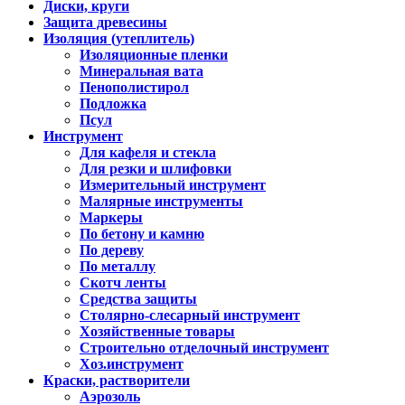
Диски, круги
Защита древесины
Изоляция (утеплитель)
Изоляционные пленки
Минеральная вата
Пенополистирол
Подложка
Псул
Инструмент
Для кафеля и стекла
Для резки и шлифовки
Измерительный инструмент
Малярные инструменты
Маркеры
По бетону и камню
По дереву
По металлу
Скотч ленты
Средства защиты
Столярно-слесарный инструмент
Хозяйственные товары
Строительно отделочный инструмент
Хоз.инструмент
Краски, растворители
Аэрозоль