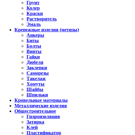
Грунт
Колер
Краски
Растворитель
Эмаль
Крепежные изделия (метизы)
Анкеры
Биты
Болты
Винты
Гайки
Дюбеля
Заклепки
Саморезы
Такелаж
Хомуты
Шайбы
Шпильки
Кровельные материалы
Металлические изделия
Общестроительное
Гидроизоляция
Затирка
Клей
Пластификатор