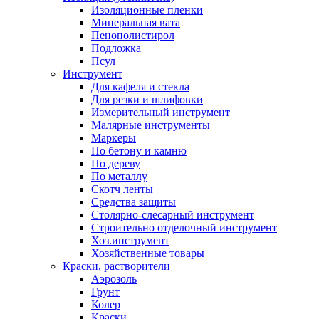
Изоляционные пленки
Минеральная вата
Пенополистирол
Подложка
Псул
Инструмент
Для кафеля и стекла
Для резки и шлифовки
Измерительный инструмент
Малярные инструменты
Маркеры
По бетону и камню
По дереву
По металлу
Скотч ленты
Средства защиты
Столярно-слесарный инструмент
Строительно отделочный инструмент
Хоз.инструмент
Хозяйственные товары
Краски, растворители
Аэрозоль
Грунт
Колер
Краски