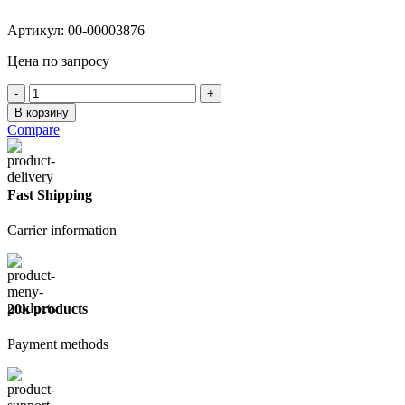
Артикул:
00-00003876
Цена по запросу
Количество
товара
В корзину
Насадка
Compare
резиновая
для
дрели
с
Fast Shipping
липучкой
Ø125мм,
Carrier information
шпилька
Ø6мм
20k products
Payment methods