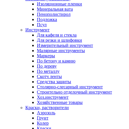
Изоляционные пленки
Минеральная вата
Пенополистирол
Подложка
Псул
Инструмент
Для кафеля и стекла
Для резки и шлифовки
Измерительный инструмент
Малярные инструменты
Маркеры
По бетону и камню
По дереву
По металлу
Скотч ленты
Средства защиты
Столярно-слесарный инструмент
Строительно отделочный инструмент
Хоз.инструмент
Хозяйственные товары
Краски, растворители
Аэрозоль
Грунт
Колер
Краски