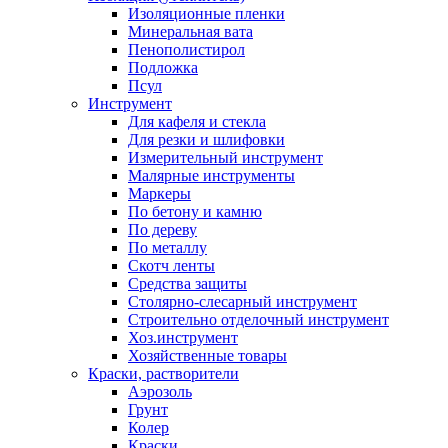
Изоляционные пленки
Минеральная вата
Пенополистирол
Подложка
Псул
Инструмент
Для кафеля и стекла
Для резки и шлифовки
Измерительный инструмент
Малярные инструменты
Маркеры
По бетону и камню
По дереву
По металлу
Скотч ленты
Средства защиты
Столярно-слесарный инструмент
Строительно отделочный инструмент
Хоз.инструмент
Хозяйственные товары
Краски, растворители
Аэрозоль
Грунт
Колер
Краски