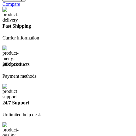
Нож
Compare
18мм
винт
для
фиксации
Fast Shipping
Carrier information
20k products
Payment methods
24/7 Support
Unlimited help desk