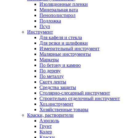
Изоляционные пленки
Минеральная вата
Пенополистирол
Подложка
Псул
Инструмент
Для кафеля и стекла
Для резки и шлифовки
Измерительный инструмент
Малярные инструменты
Маркеры
По бетону и камню
По дереву
По металлу
Скотч ленты
Средства защиты
Столярно-слесарный инструмент
Строительно отделочный инструмент
Хоз.инструмент
Хозяйственные товары
Краски, растворители
Аэрозоль
Грунт
Колер
Краски