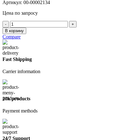
Артикул:
00-00002134
Цена по запросу
Количество
товара
В корзину
Опора
Compare
балки
левая
(OB
Л)
Fast Shipping
Carrier information
20k products
Payment methods
24/7 Support