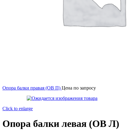
Опора балки правая (OB П)
Цена по запросу
Click to enlarge
Опора балки левая (OB Л)