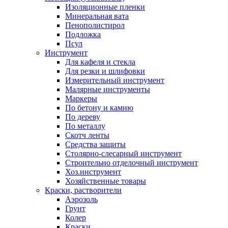
Изоляционные пленки
Минеральная вата
Пенополистирол
Подложка
Псул
Инструмент
Для кафеля и стекла
Для резки и шлифовки
Измерительный инструмент
Малярные инструменты
Маркеры
По бетону и камню
По дереву
По металлу
Скотч ленты
Средства защиты
Столярно-слесарный инструмент
Строительно отделочный инструмент
Хоз.инструмент
Хозяйственные товары
Краски, растворители
Аэрозоль
Грунт
Колер
Краски