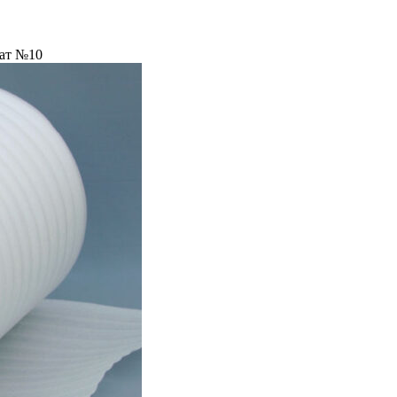
ат №10