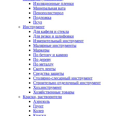
Изоляционные пленки
Минеральная вата
Пенополистирол
Подложка
Псул
Инструмент
Для кафеля и стекла
Для резки и шлифовки
Измерительный инструмент
Малярные инструменты
Маркеры
По бетону и камню
По дереву
По металлу
Скотч ленты
Средства защиты
Столярно-слесарный инструмент
Строительно отделочный инструмент
Хоз.инструмент
Хозяйственные товары
Краски, растворители
Аэрозоль
Грунт
Колер
Краски