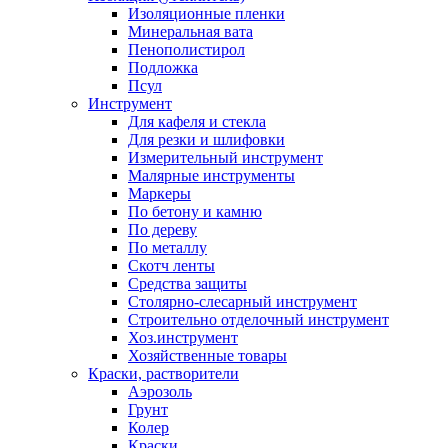
Изоляционные пленки
Минеральная вата
Пенополистирол
Подложка
Псул
Инструмент
Для кафеля и стекла
Для резки и шлифовки
Измерительный инструмент
Малярные инструменты
Маркеры
По бетону и камню
По дереву
По металлу
Скотч ленты
Средства защиты
Столярно-слесарный инструмент
Строительно отделочный инструмент
Хоз.инструмент
Хозяйственные товары
Краски, растворители
Аэрозоль
Грунт
Колер
Краски