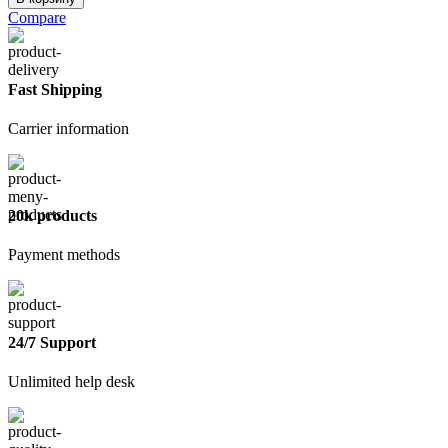
Гипсовая
Compare
белая
30
кг
Fast Shipping
Carrier information
20k products
Payment methods
24/7 Support
Unlimited help desk