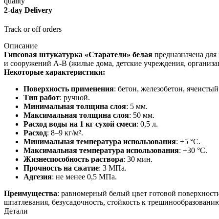
2-day Delivery
Track or off orders
Описание
Гипсовая штукатурка «Старатели» белая
предназначена для
и сооружений А-В (жилые дома, детские учреждения, организа
Некоторые характеристики:
Поверхность применения
: бетон, железобетон, ячеистый
Тип работ
: ручной.
Минимальная толщина слоя
: 5 мм.
Максимальная толщина слоя
: 50 мм.
Расход воды на 1 кг сухой смеси
: 0,5 л.
Расход
: 8–9 кг/м².
Минимальная температура использования
: +5 °С.
Максимальная температура использования
: +30 °С.
Жизнеспособность раствора
: 30 мин.
Прочность на сжатие
: 3 МПа.
Адгезия
: не менее 0,5 МПа.
Преимущества
: равномерный белый цвет готовой поверхности
шпатлевания, безусадочность, стойкость к трещинообразован
Детали