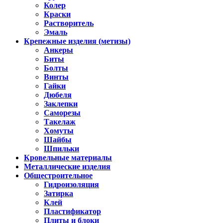
Колер
Краски
Растворитель
Эмаль
Крепежные изделия (метизы)
Анкеры
Биты
Болты
Винты
Гайки
Дюбеля
Заклепки
Саморезы
Такелаж
Хомуты
Шайбы
Шпильки
Кровельные материалы
Металлические изделия
Общестроительное
Гидроизоляция
Затирка
Клей
Пластификатор
Плиты и блоки