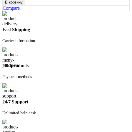
товара
В корзину
Гипсовая
Compare
белая
5
кг
Fast Shipping
Carrier information
20k products
Payment methods
24/7 Support
Unlimited help desk