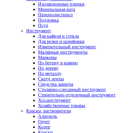
Изоляционные пленки
Минеральная вата
Пенополистирол
Подложка
Псул
Инструмент
Для кафеля и стекла
Для резки и шлифовки
Измерительный инструмент
Малярные инструменты
Маркеры
По бетону и камню
По дереву
По металлу
Скотч ленты
Средства защиты
Столярно-слесарный инструмент
Строительно отделочный инструмент
Хоз.инструмент
Хозяйственные товары
Краски, растворители
Аэрозоль
Грунт
Колер
Краски