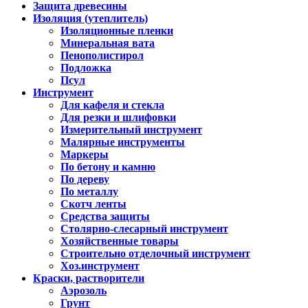
Защита древесины
Изоляция (утеплитель)
Изоляционные пленки
Минеральная вата
Пенополистирол
Подложка
Псул
Инструмент
Для кафеля и стекла
Для резки и шлифовки
Измерительный инструмент
Малярные инструменты
Маркеры
По бетону и камню
По дереву
По металлу
Скотч ленты
Средства защиты
Столярно-слесарный инструмент
Хозяйственные товары
Строительно отделочный инструмент
Хоз.инструмент
Краски, растворители
Аэрозоль
Грунт