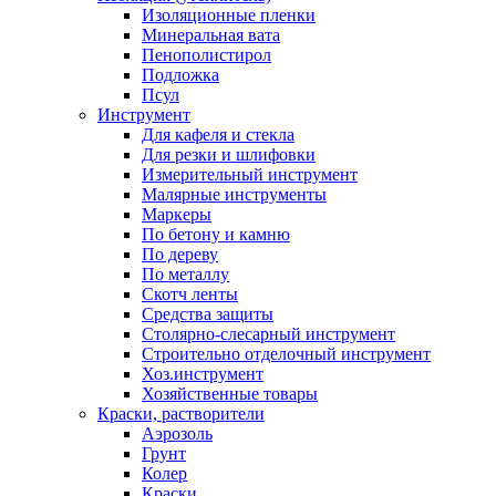
Изоляционные пленки
Минеральная вата
Пенополистирол
Подложка
Псул
Инструмент
Для кафеля и стекла
Для резки и шлифовки
Измерительный инструмент
Малярные инструменты
Маркеры
По бетону и камню
По дереву
По металлу
Скотч ленты
Средства защиты
Столярно-слесарный инструмент
Строительно отделочный инструмент
Хоз.инструмент
Хозяйственные товары
Краски, растворители
Аэрозоль
Грунт
Колер
Краски