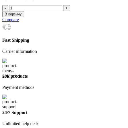
Количество
товара
В корзину
Стремянка
Compare
стальная
7
ступений
Fast Shipping
Carrier information
20k products
Payment methods
24/7 Support
Unlimited help desk