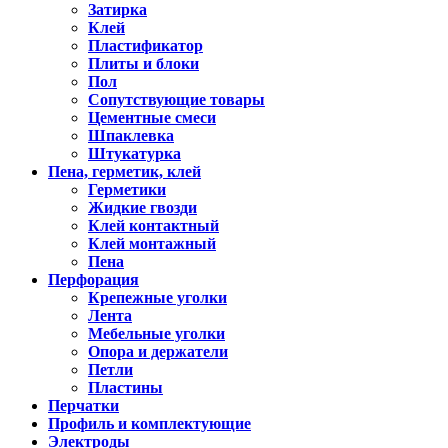
Затирка
Клей
Пластификатор
Плиты и блоки
Пол
Сопутствующие товары
Цементные смеси
Шпаклевка
Штукатурка
Пена, герметик, клей
Герметики
Жидкие гвозди
Клей контактный
Клей монтажный
Пена
Перфорация
Крепежные уголки
Лента
Мебельные уголки
Опора и держатели
Петли
Пластины
Перчатки
Профиль и комплектующие
Электроды