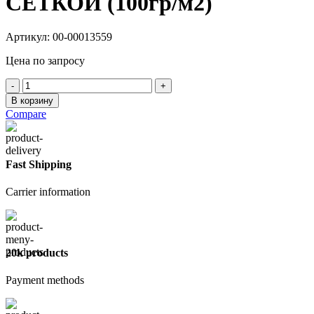
СЕТКОЙ (100гр/м2)
Артикул:
00-00013559
Цена по запросу
Количество
товара
В корзину
Уголок
Compare
перфорированный
штукатурный
10х15
(2,5м)
Fast Shipping
ПЛАСТИКОВЫЙ
С
Carrier information
СЕТКОЙ
(100гр/
м2)
20k products
Payment methods