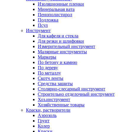
Изоляционные пленки
Минеральная вата
Пенополистирол
Подложка
Псул
Инструмент
Для кафеля и стекла
Для резки и шлифовки
Измерительный инструмент
Малярные инструменты
Маркеры
По бетону и камню
По дереву
По металлу
Скотч ленты
Средства защиты
Столярно-слесарный инструмент
Строительно отделочный инструмент
Хоз.инструмент
Хозяйственные товары
Краски, растворители
Аэрозоль
Грунт
Колер
Краски