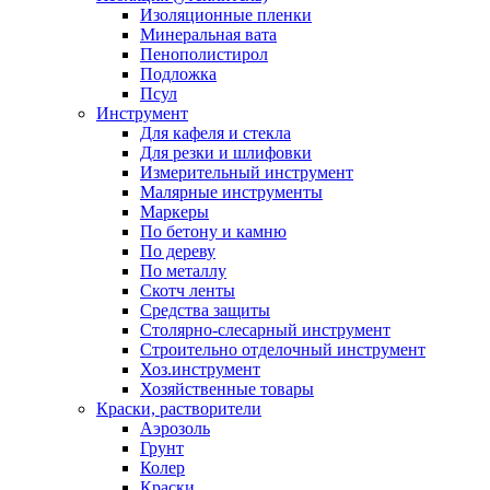
Изоляционные пленки
Минеральная вата
Пенополистирол
Подложка
Псул
Инструмент
Для кафеля и стекла
Для резки и шлифовки
Измерительный инструмент
Малярные инструменты
Маркеры
По бетону и камню
По дереву
По металлу
Скотч ленты
Средства защиты
Столярно-слесарный инструмент
Строительно отделочный инструмент
Хоз.инструмент
Хозяйственные товары
Краски, растворители
Аэрозоль
Грунт
Колер
Краски