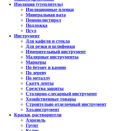
Изоляция (утеплитель)
Изоляционные пленки
Минеральная вата
Пенополистирол
Подложка
Псул
Инструмент
Для кафеля и стекла
Для резки и шлифовки
Измерительный инструмент
Малярные инструменты
Маркеры
По бетону и камню
По дереву
По металлу
Скотч ленты
Средства защиты
Столярно-слесарный инструмент
Хозяйственные товары
Строительно отделочный инструмент
Хоз.инструмент
Краски, растворители
Аэрозоль
Грунт
Колер