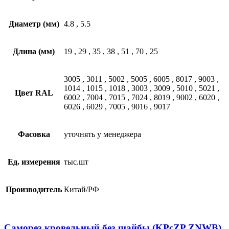
Диаметр (мм)
4.8
,
5.5
Длина (мм)
19
,
29
,
35
,
38
,
51
,
70
,
25
3005
,
3011
,
5002
,
5005
,
6005
,
8017
,
9003
,
1014
,
1015
,
1018
,
3003
,
3009
,
5010
,
5021
,
Цвет RAL
6002
,
7004
,
7015
,
7024
,
8019
,
9002
,
6020
,
6026
,
6029
,
7005
,
9016
,
9017
Фасовка
уточнять у менеджера
Ед. измерения
тыс.шт
Производитель
Китай/РФ
Саморез кровельный без шайбы (KPcZP ZNWB)