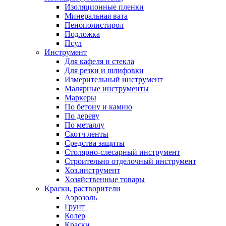
Изоляционные пленки
Минеральная вата
Пенополистирол
Подложка
Псул
Инструмент
Для кафеля и стекла
Для резки и шлифовки
Измерительный инструмент
Малярные инструменты
Маркеры
По бетону и камню
По дереву
По металлу
Скотч ленты
Средства защиты
Столярно-слесарный инструмент
Строительно отделочный инструмент
Хоз.инструмент
Хозяйственные товары
Краски, растворители
Аэрозоль
Грунт
Колер
Краски