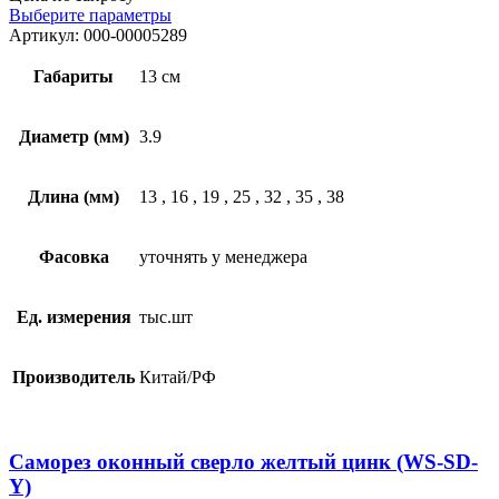
Выберите параметры
Артикул:
000-00005289
Габариты
13 см
Диаметр (мм)
3.9
Длина (мм)
13
,
16
,
19
,
25
,
32
,
35
,
38
Фасовка
уточнять у менеджера
Ед. измерения
тыс.шт
Производитель
Китай/РФ
Саморез оконный сверло желтый цинк (WS-SD-
Y)