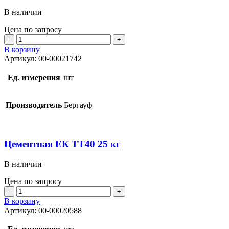
В наличии
Цена по запросу
Количество
товара
В корзину
Декоративная
Артикул:
00-00021742
Короед
ЗИМА
Ед. измерения
шт
25
кг
Производитель
Бергауф
Цементная ЕК TТ40 25 кг
В наличии
Цена по запросу
Количество
товара
В корзину
Цементная
Артикул:
00-00020588
ЕК
TТ40