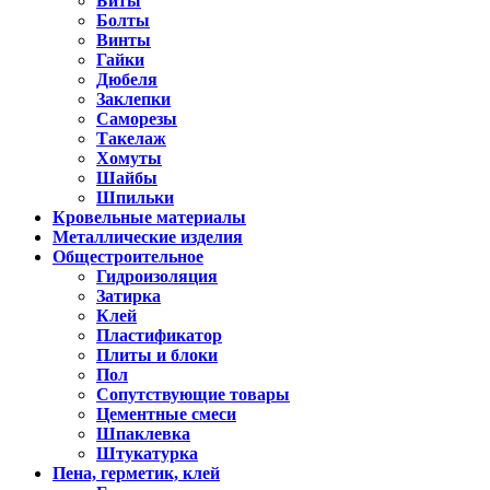
Биты
Болты
Винты
Гайки
Дюбеля
Заклепки
Саморезы
Такелаж
Хомуты
Шайбы
Шпильки
Кровельные материалы
Металлические изделия
Общестроительное
Гидроизоляция
Затирка
Клей
Пластификатор
Плиты и блоки
Пол
Сопутствующие товары
Цементные смеси
Шпаклевка
Штукатурка
Пена, герметик, клей