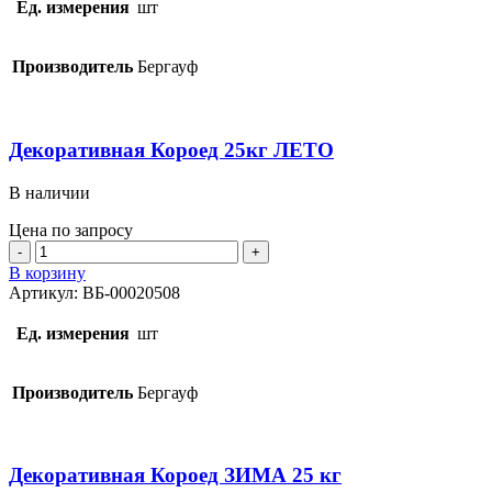
25
Ед. измерения
шт
кг
Производитель
Бергауф
Декоративная Короед 25кг ЛЕТО
В наличии
Цена по запросу
Количество
товара
В корзину
Декоративная
Артикул:
ВБ-00020508
Короед
25кг
Ед. измерения
шт
ЛЕТО
Производитель
Бергауф
Декоративная Короед ЗИМА 25 кг