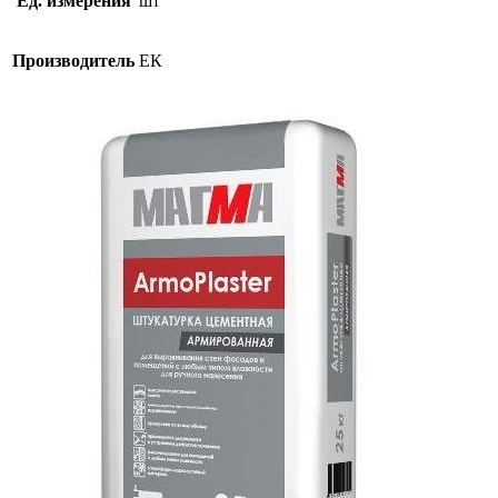
Ед. измерения
шт
25
кг
Производитель
ЕК