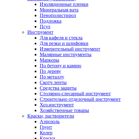
Изоляционные пленки
Минеральная вата
Пенополистирол
Подложка
Псул
Инструмент
Для кафеля и стекла
Для резки и шлифовки
Измерительный инструмент
Малярные инструменты
Маркеры
По бетону и камню
По дереву
По металлу
Скотч ленты
Средства защиты
Столярно-слесарный инструмент
Строительно отделочный инструмент
Хоз.инструмент
Хозяйственные товары
Краски, растворители
Аэрозоль
Грунт
Колер
Краски