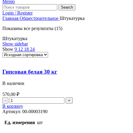
Меню
Search
Login / Register
Главная
Общестроительное
Штукатурка
Показаны все результаты (15)
Штукатурка
Show sidebar
Show
9
12
18
24
Гипсовая белая 30 кг
В наличии
570,00
₽
Количество
товара
В корзину
Гипсовая
Артикул:
00-00003190
белая
30
Ед. измерения
шт
кг