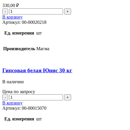
330,00
₽
Количество
товара
В корзину
Гипсовая
Артикул:
00-00020218
белая
Магма
Ед. измерения
шт
30
кг
Производитель
Магма
Гипсовая белая Юнис 30 кг
В наличии
Цена по запросу
Количество
товара
В корзину
Гипсовая
Артикул:
00-00015070
белая
Юнис
Ед. измерения
шт
30
кг