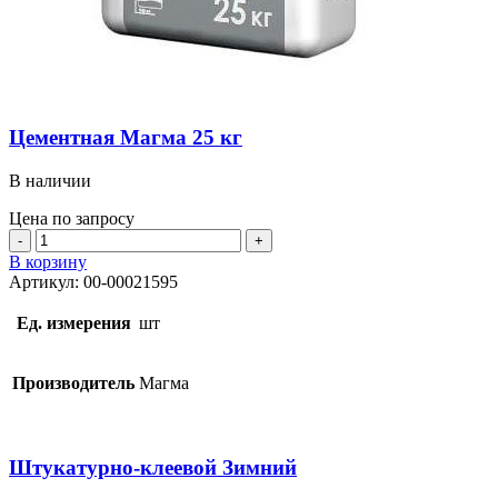
Цементная Магма 25 кг
В наличии
Цена по запросу
Количество
товара
В корзину
Цементная
Артикул:
00-00021595
Магма
25
Ед. измерения
шт
кг
Производитель
Магма
Штукатурно-клеевой Зимний