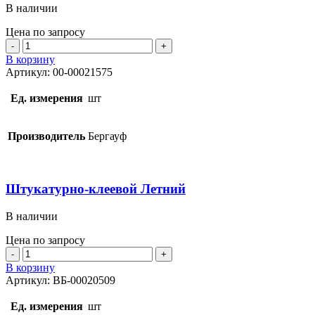
В наличии
Цена по запросу
Количество
товара
В корзину
Штукатурно-
Артикул:
00-00021575
клеевой
Зимний
Ед. измерения
шт
Производитель
Бергауф
Штукатурно-клеевой Летний
В наличии
Цена по запросу
Количество
товара
В корзину
Штукатурно-
Артикул:
ВБ-00020509
клеевой
Летний
Ед. измерения
шт