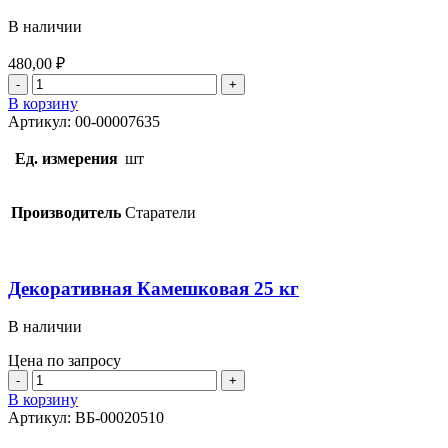
В наличии
480,00
₽
Количество
товара
В корзину
Гипсовая
Артикул:
00-00007635
серая
Оптимум
Ед. измерения
шт
30
кг
Производитель
Старатели
Декоративная Камешковая 25 кг
В наличии
Цена по запросу
Количество
товара
В корзину
Декоративная
Артикул:
ВБ-00020510
Камешковая