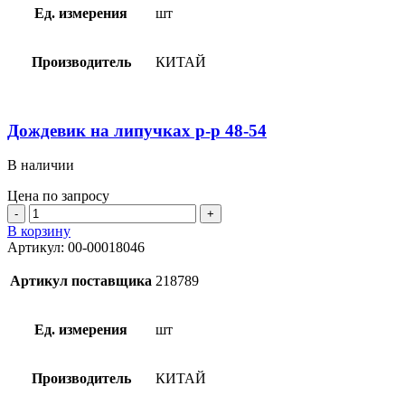
54
Ед. измерения
шт
Производитель
КИТАЙ
Дождевик на липучках р-р 48-54
В наличии
Цена по запросу
Количество
товара
В корзину
Дождевик
Артикул:
00-00018046
на
липучках
Артикул поставщика
218789
р-
р
48-
Ед. измерения
шт
54
Производитель
КИТАЙ