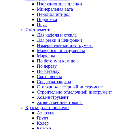
Изоляционные пленки
Минеральная вата
Пенополистирол
Подложка
Псул
Инструмент
Для кафеля и стекла
Для резки и шлифовки
Измерительный инструмент
Малярные инструменты
Маркеры
По бетону и камню
По дереву
По металлу
Скотч ленты
Средства защиты
Столярно-слесарный инструмент
Строительно отделочный инструмент
Хоз.инструмент
Хозяйственные товары
Краски, растворители
Аэрозоль
Грунт
Колер
Краски