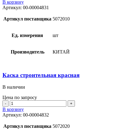
товара
В корзину
Каска
Артикул:
00-00004831
строительная
белая
Артикул поставщика
5072010
Ед. измерения
шт
Производитель
КИТАЙ
Каска строительная красная
В наличии
Цена по запросу
Количество
товара
В корзину
Каска
Артикул:
00-00004832
строительная
красная
Артикул поставщика
5072020