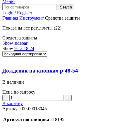
Меню
Search
Login / Register
Главная
Инструмент
Средства защиты
Показаны все результаты (22)
Средства защиты
Show sidebar
Show
9
12
18
24
Дождевик на кнопках р 48-54
В наличии
Цена по запросу
Количество
товара
В корзину
Дождевик
Артикул:
00-00018045
на
кнопках
Артикул поставщика
218195
р
48-