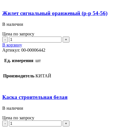
Жилет сигнальный оранжевый (р-р 54-56)
В наличии
Цена по запросу
Количество
товара
В корзину
Жилет
Артикул:
00-00006442
сигнальный
оранжевый
Ед. измерения
шт
(р-
р
54-
Производитель
КИТАЙ
56)
Каска строительная белая
В наличии
Цена по запросу
Количество