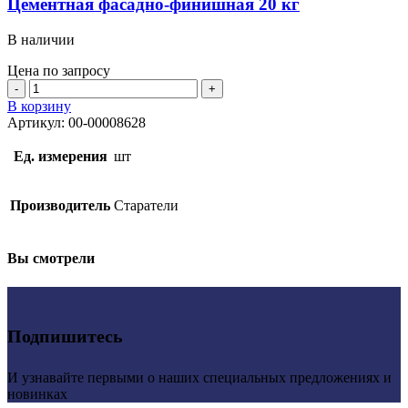
Цементная фасадно-финишная 20 кг
В наличии
Цена по запросу
Количество
товара
В корзину
Цементная
Артикул:
00-00008628
фасадно-
финишная
Ед. измерения
шт
20
кг
Производитель
Старатели
Вы смотрели
Подпишитесь
И узнавайте первыми о наших специальных предложениях и
новинках