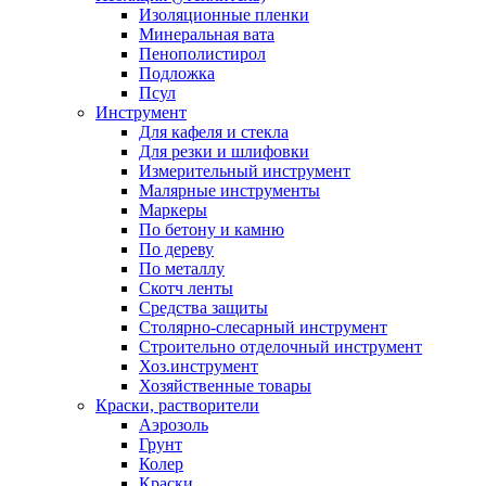
Изоляционные пленки
Минеральная вата
Пенополистирол
Подложка
Псул
Инструмент
Для кафеля и стекла
Для резки и шлифовки
Измерительный инструмент
Малярные инструменты
Маркеры
По бетону и камню
По дереву
По металлу
Скотч ленты
Средства защиты
Столярно-слесарный инструмент
Строительно отделочный инструмент
Хоз.инструмент
Хозяйственные товары
Краски, растворители
Аэрозоль
Грунт
Колер
Краски