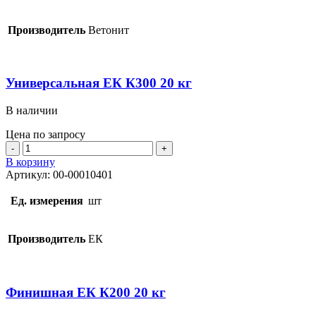
22
кг
Производитель
Ветонит
Универсальная ЕК К300 20 кг
В наличии
Цена по запросу
Количество
товара
В корзину
Универсальная
Артикул:
00-00010401
ЕК
К300
Ед. измерения
шт
20
кг
Производитель
ЕК
Финишная ЕК К200 20 кг