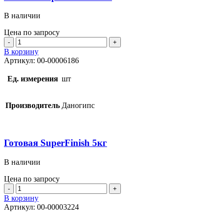
В наличии
Цена по запросу
Количество
товара
В корзину
Готовая
Артикул:
00-00006186
SuperFinish
28кг
Ед. измерения
шт
Производитель
Даногипс
Готовая SuperFinish 5кг
В наличии
Цена по запросу
Количество
товара
В корзину
Готовая
Артикул:
00-00003224
SuperFinish