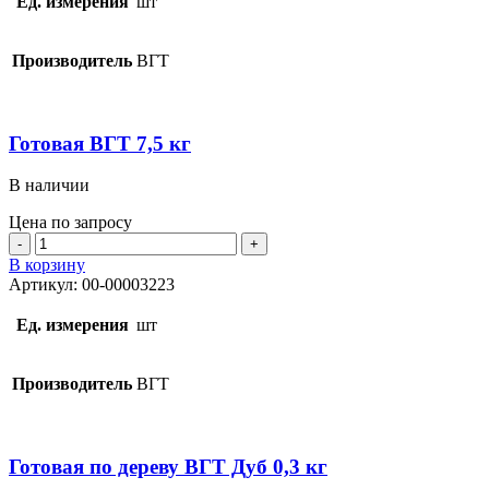
Ед. измерения
шт
кг
Производитель
ВГТ
Готовая ВГТ 7,5 кг
В наличии
Цена по запросу
Количество
товара
В корзину
Готовая
Артикул:
00-00003223
ВГТ
7,5
Ед. измерения
шт
кг
Производитель
ВГТ
Готовая по дереву ВГТ Дуб 0,3 кг