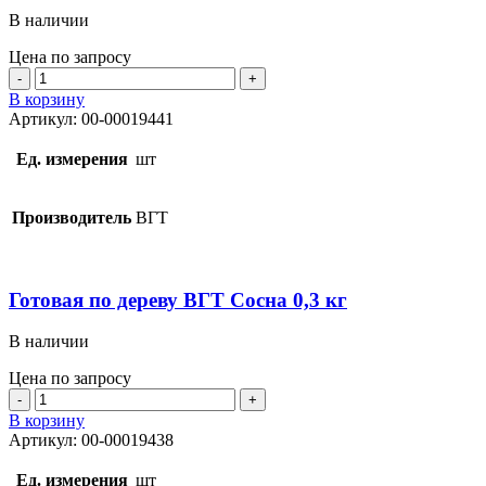
В наличии
Цена по запросу
Количество
товара
В корзину
Готовая
Артикул:
00-00019441
по
дереву
Ед. измерения
шт
ВГТ
Дуб
0,3
Производитель
ВГТ
кг
Готовая по дереву ВГТ Сосна 0,3 кг
В наличии
Цена по запросу
Количество
товара
В корзину
Готовая
Артикул:
00-00019438
по
дереву
Ед. измерения
шт