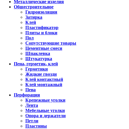
Металлические изделия
Общестроительное
Гидроизоляция
Затирка
Клей
Пластификатор
Плиты и блоки
Пол
Сопутствующие товары
Цементные смеси
Шпаклевка
Штукатурка
Пена, герметик, клей
Герметики
Жидкие гвозди
Клей контактный
Клей монтажный
Пена
Перфорация
Крепежные уголки
Лента
Мебельные уголки
Опора и держатели
Петли
Пластины