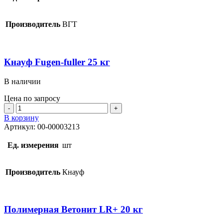
ВГТ
Сосна
0,3
Производитель
ВГТ
кг
Кнауф Fugen-fuller 25 кг
В наличии
Цена по запросу
Количество
товара
В корзину
Кнауф
Артикул:
00-00003213
Fugen-
fuller
Ед. измерения
шт
25
кг
Производитель
Кнауф
Полимерная Ветонит LR+ 20 кг