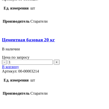
Старатели
КР
Ед. измерения
шт
20
кг
Производитель
Старатели
Цементная базовая 20 кг
В наличии
Цена по запросу
Количество
товара
В корзину
Цементная
Артикул:
00-00003214
базовая
20
Ед. измерения
шт
кг
Производитель
Старатели