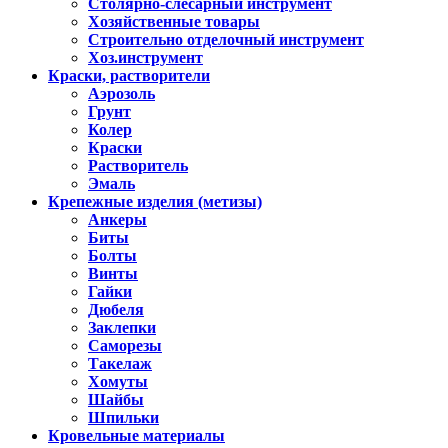
Столярно-слесарный инструмент
Хозяйственные товары
Строительно отделочный инструмент
Хоз.инструмент
Краски, растворители
Аэрозоль
Грунт
Колер
Краски
Растворитель
Эмаль
Крепежные изделия (метизы)
Анкеры
Биты
Болты
Винты
Гайки
Дюбеля
Заклепки
Саморезы
Такелаж
Хомуты
Шайбы
Шпильки
Кровельные материалы