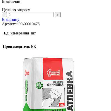
В наличии
Цена по запросу
Количество
товара
В корзину
Финишная
Артикул:
00-00010475
ЕК
К200
Ед. измерения
шт
20
кг
Производитель
ЕК