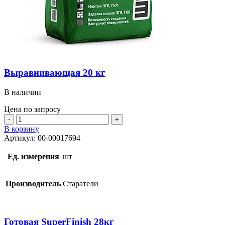
Выравнивающая 20 кг
В наличии
Цена по запросу
Количество
товара
В корзину
Выравнивающая
Артикул:
00-00017694
20
кг
Ед. измерения
шт
Производитель
Старатели
Готовая SuperFinish 28кг