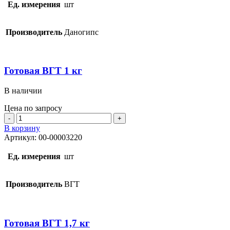
5кг
Ед. измерения
шт
Производитель
Даногипс
Готовая ВГТ 1 кг
В наличии
Цена по запросу
Количество
товара
В корзину
Готовая
Артикул:
00-00003220
ВГТ
1
Ед. измерения
шт
кг
Производитель
ВГТ
Готовая ВГТ 1,7 кг