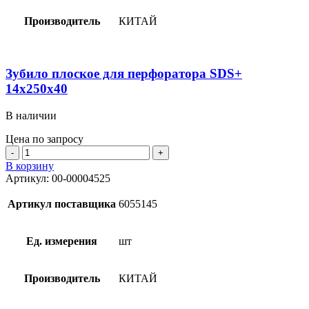
Производитель
КИТАЙ
Зубило плоское для перфоратора SDS+
14х250х40
В наличии
Цена по запросу
Количество
товара
В корзину
Зубило
Артикул:
00-00004525
плоское
для
Артикул поставщика
6055145
перфоратора
SDS+
14х250х40
Ед. измерения
шт
Производитель
КИТАЙ