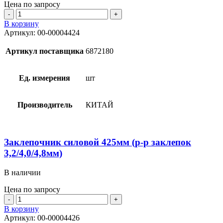
Цена по запросу
Количество
товара
В корзину
Заклепочник
Артикул:
00-00004424
алюм.
с
Артикул поставщика
6872180
поворотной
головкой
90°
Ед. измерения
шт
(р-
р
заклепок
Производитель
КИТАЙ
2,4/3,2/4,0/4,8мм)
Заклепочник силовой 425мм (р-р заклепок
3,2/4,0/4,8мм)
В наличии
Цена по запросу
Количество
товара
В корзину
Заклепочник
Артикул:
00-00004426