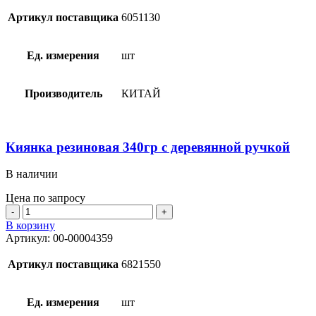
с
резиновым
Артикул поставщика
6051130
протектором
16х300мм
Ед. измерения
шт
Производитель
КИТАЙ
Киянка резиновая 340гр с деревянной ручкой
В наличии
Цена по запросу
Количество
товара
В корзину
Киянка
Артикул:
00-00004359
резиновая
340гр
Артикул поставщика
6821550
с
деревянной
ручкой
Ед. измерения
шт