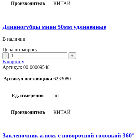
Производитель
КИТАЙ
Длинногубцы мини 50мм удлиненные
В наличии
Цена по запросу
Количество
товара
В корзину
Длинногубцы
Артикул:
00-00009548
мини
50мм
Артикул поставщика
6233080
удлиненные
Ед. измерения
шт
Производитель
КИТАЙ
Заклепочник алюм. с поворотной головкой 360°