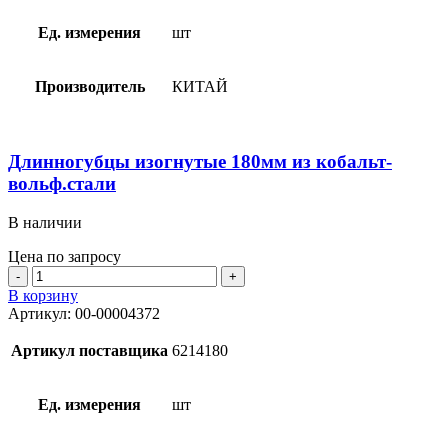
кобальт-
вольф.стали
Ед. измерения
шт
Производитель
КИТАЙ
Длинногубцы изогнутые 180мм из кобальт-
вольф.стали
В наличии
Цена по запросу
Количество
товара
В корзину
Длинногубцы
Артикул:
00-00004372
изогнутые
180мм
Артикул поставщика
6214180
из
кобальт-
вольф.стали
Ед. измерения
шт