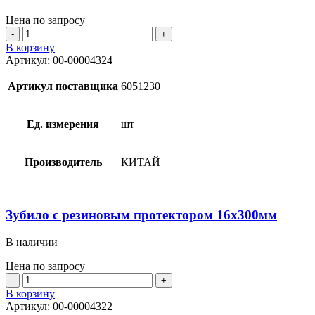
Цена по запросу
Количество
товара
В корзину
Зубило
Артикул:
00-00004324
с
пластмассовым
Артикул поставщика
6051230
протектором
16х300мм
Ед. измерения
шт
Производитель
КИТАЙ
Зубило с резиновым протектором 16х300мм
В наличии
Цена по запросу
Количество
товара
В корзину
Зубило
Артикул:
00-00004322