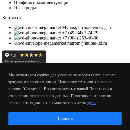
Профиль и комплектующие
Электроды
Контакты
Муром, Строителей, д. 5
+7 (49234) 7-74-79
+7 (904) 253-40-00
murom@intime-ltd.ru
© Торговый дом «Ин Тайм», 2012-2024.
Сделано в
Loimi
Мы используем cookies для улучшения работы сайта, анализа
Закрыть
трафика и персонализации. Используя сайт или кликая на
Меню
кнопку "Согласен", Вы соглашаетесь с нашей Политикой в
Каталог
отношении персональных данных. Политику в отношении
персональных данных вы можете прочитать
здесь
.
Все товары
Гвозди и скобы строительные
Диски, круги
Принять
Защита древесины
Изоляция (утеплитель)