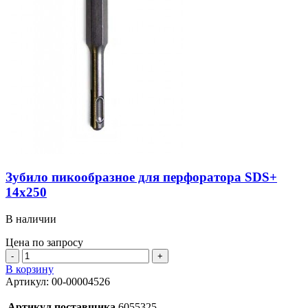
Зубило пикообразное для перфоратора SDS+
14х250
В наличии
Цена по запросу
Количество
товара
В корзину
Зубило
Артикул:
00-00004526
пикообразное
для
Артикул поставщика
6055325