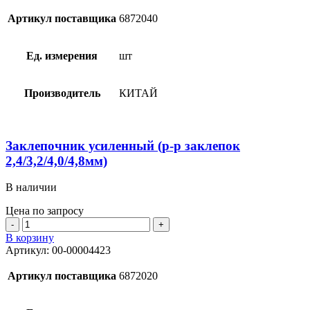
силовой
425мм
Артикул поставщика
6872040
(р-
р
заклепок
Ед. измерения
шт
3,2/4,0/4,8мм)
Производитель
КИТАЙ
Заклепочник усиленный (р-р заклепок
2,4/3,2/4,0/4,8мм)
В наличии
Цена по запросу
Количество
товара
В корзину
Заклепочник
Артикул:
00-00004423
усиленный
(р-
Артикул поставщика
6872020
р
заклепок
2,4/3,2/4,0/4,8мм)