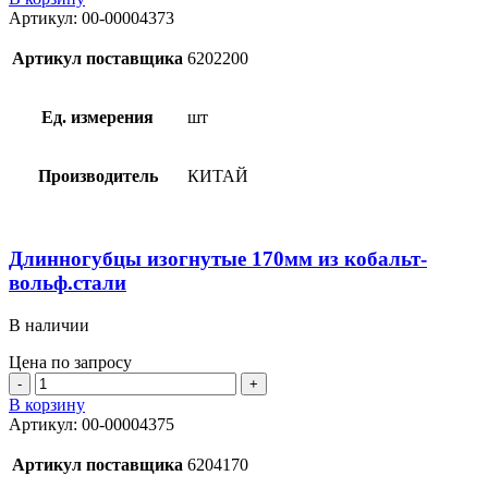
Длинногубцы
Артикул:
00-00004373
200мм
из
Артикул поставщика
6202200
кобальт-
вольф.стали
Ед. измерения
шт
Производитель
КИТАЙ
Длинногубцы изогнутые 170мм из кобальт-
вольф.стали
В наличии
Цена по запросу
Количество
товара
В корзину
Длинногубцы
Артикул:
00-00004375
изогнутые
170мм
Артикул поставщика
6204170
из