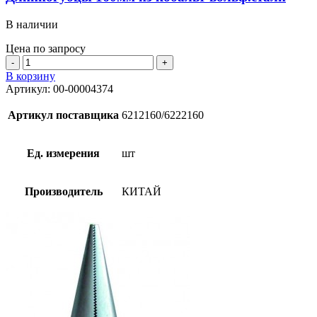
В наличии
Цена по запросу
Количество
товара
В корзину
Длинногубцы
Артикул:
00-00004374
160мм
из
Артикул поставщика
6212160/6222160
кобальт-
вольф.стали
Ед. измерения
шт
Производитель
КИТАЙ