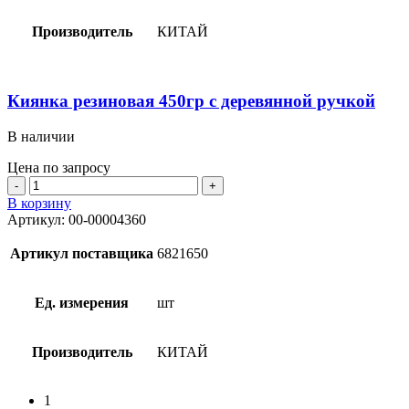
Производитель
КИТАЙ
Киянка резиновая 450гр с деревянной ручкой
В наличии
Цена по запросу
Количество
товара
В корзину
Киянка
Артикул:
00-00004360
резиновая
450гр
Артикул поставщика
6821650
с
деревянной
ручкой
Ед. измерения
шт
Производитель
КИТАЙ
1