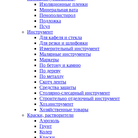
Изоляционные пленки
Минеральная вата
Пенополистирол
Подложка
Псул
Инструмент
Для кафеля и стекла
Для резки и шлифовки
Измерительный инструмент
Малярные инструменты
Маркеры
По бетону и камню
По дереву
По металлу
Скотч ленты
Средства защиты
Столярно-слесарный инструмент
Строительно отделочный инструмент
Хоз.инструмент
Хозяйственные товары
Краски, растворители
Аэрозоль
Грунт
Колер
Краски