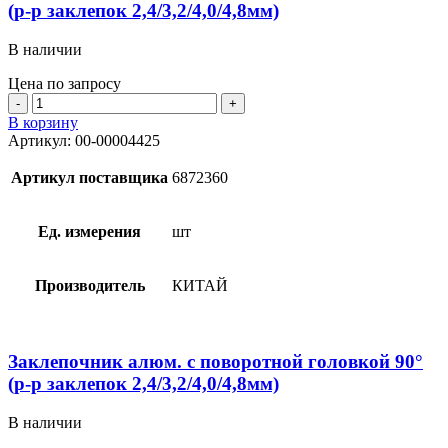
(р-р заклепок 2,4/3,2/4,0/4,8мм)
В наличии
Цена по запросу
Количество
товара
В корзину
Заклепочник
Артикул:
00-00004425
алюм.
с
Артикул поставщика
6872360
поворотной
головкой
360°
Ед. измерения
шт
(р-
р
заклепок
Производитель
КИТАЙ
2,4/3,2/4,0/4,8мм)
Заклепочник алюм. с поворотной головкой 90°
(р-р заклепок 2,4/3,2/4,0/4,8мм)
В наличии