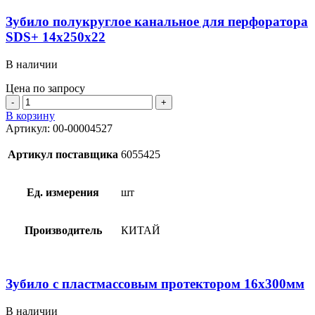
Зубило полукруглое канальное для перфоратора
SDS+ 14х250х22
В наличии
Цена по запросу
Количество
товара
В корзину
Зубило
Артикул:
00-00004527
полукруглое
канальное
Артикул поставщика
6055425
для
перфоратора
SDS+
Ед. измерения
шт
14х250х22
Производитель
КИТАЙ
Зубило с пластмассовым протектором 16х300мм
В наличии