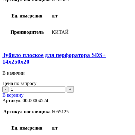
перфоратора
SDS+
14х250
Ед. измерения
шт
Производитель
КИТАЙ
Зубило плоское для перфоратора SDS+
14х250х20
В наличии
Цена по запросу
Количество
товара
В корзину
Зубило
Артикул:
00-00004524
плоское
для
Артикул поставщика
6055125
перфоратора
SDS+
14х250х20
Ед. измерения
шт