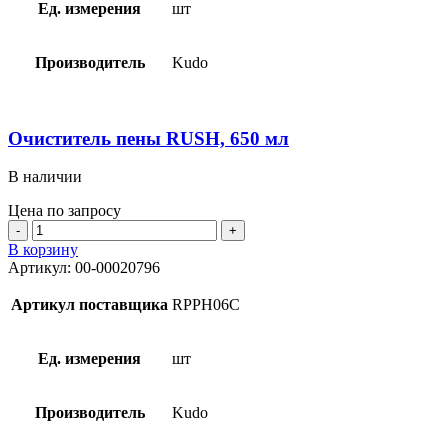
Ед. измерения
шт
Производитель
Kudo
Очиститель пены RUSH, 650 мл
В наличии
Цена по запросу
Количество
товара
В корзину
Очиститель
Артикул:
00-00020796
пены
RUSH,
Артикул поставщика
RPPH06C
650
мл
Ед. измерения
шт
Производитель
Kudo