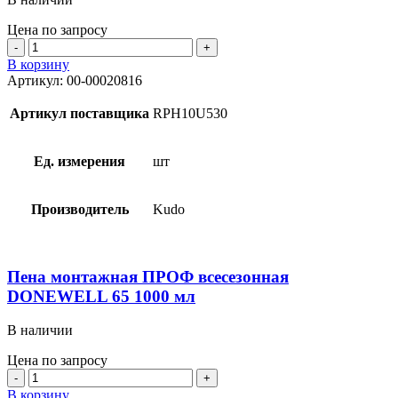
Цена по запросу
Количество
товара
В корзину
Пена
Артикул:
00-00020816
монтажная
всесезонная
Артикул поставщика
RPH10U530
RUSH
,
1000
Ед. измерения
шт
мл
Производитель
Kudo
Пена монтажная ПРОФ всесезонная
DONEWELL 65 1000 мл
В наличии
Цена по запросу
Количество
товара
В корзину