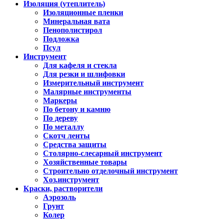
Изоляция (утеплитель)
Изоляционные пленки
Минеральная вата
Пенополистирол
Подложка
Псул
Инструмент
Для кафеля и стекла
Для резки и шлифовки
Измерительный инструмент
Малярные инструменты
Маркеры
По бетону и камню
По дереву
По металлу
Скотч ленты
Средства защиты
Столярно-слесарный инструмент
Хозяйственные товары
Строительно отделочный инструмент
Хоз.инструмент
Краски, растворители
Аэрозоль
Грунт
Колер