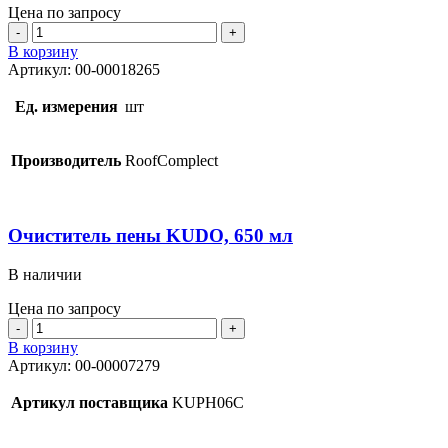
Цена по запросу
Количество
товара
В корзину
Клей-
Артикул:
00-00018265
пена
ПРОФ
Ед. измерения
шт
универсальная
RoofComplect,
1000
Производитель
RoofComplect
мл
Очиститель пены KUDO, 650 мл
В наличии
Цена по запросу
Количество
товара
В корзину
Очиститель
Артикул:
00-00007279
пены
KUDO,
Артикул поставщика
KUPH06C
650
мл