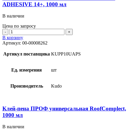
ADHESIVE 14+, 1000 мл
В наличии
Цена по запросу
Количество
товара
В корзину
Клей-
Артикул:
00-00008262
пена
всесезонный
Артикул поставщика
KUPP10UAPS
KUDO
PROFF
PUR
Ед. измерения
шт
ADHESIVE
14+,
1000
Производитель
Kudo
мл
Клей-пена ПРОФ универсальная RoofComplect,
1000 мл
В наличии