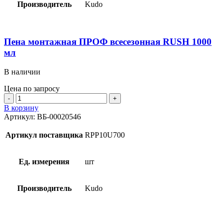
мл
Производитель
Kudo
Пена монтажная ПРОФ всесезонная RUSH 1000
мл
В наличии
Цена по запросу
Количество
товара
В корзину
Пена
Артикул:
ВБ-00020546
монтажная
ПРОФ
Артикул поставщика
RPР10U700
всесезонная
RUSH
1000
Ед. измерения
шт
мл
Производитель
Kudo