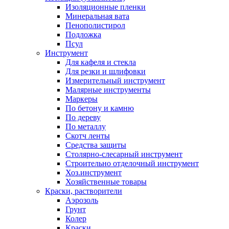
Изоляционные пленки
Минеральная вата
Пенополистирол
Подложка
Псул
Инструмент
Для кафеля и стекла
Для резки и шлифовки
Измерительный инструмент
Малярные инструменты
Маркеры
По бетону и камню
По дереву
По металлу
Скотч ленты
Средства защиты
Столярно-слесарный инструмент
Строительно отделочный инструмент
Хоз.инструмент
Хозяйственные товары
Краски, растворители
Аэрозоль
Грунт
Колер
Краски