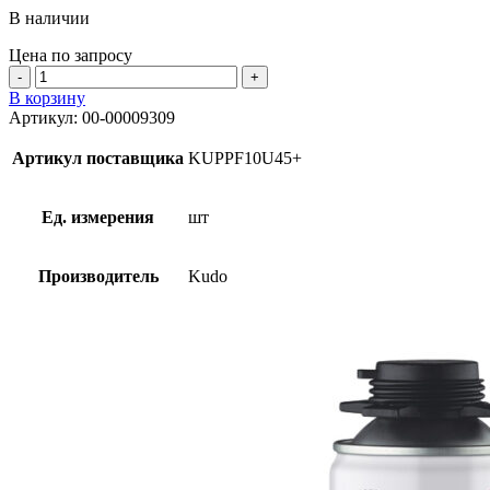
В наличии
Цена по запросу
Количество
товара
В корзину
Пена
Артикул:
00-00009309
монтажная
ПРОФ
Артикул поставщика
KUPPF10U45+
всесезонная
ОГНЕСТОЙКАЯ
KUDO
Ед. измерения
шт
FIRE
PROOF
45+,
Производитель
Kudo
1000
мл