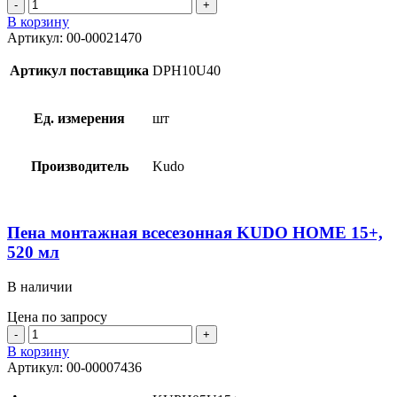
Количество
товара
В корзину
Пена
Артикул:
00-00021470
монтажная
всесезонная
Артикул поставщика
DPH10U40
DONEWELL
ENERGY
FLEX
Ед. измерения
шт
40
Производитель
Kudo
Пена монтажная всесезонная KUDO HOME 15+,
520 мл
В наличии
Цена по запросу
Количество
товара
В корзину
Пена
Артикул:
00-00007436
монтажная
всесезонная