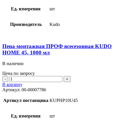
KUDO
HOME
Ед. измерения
шт
35,
650
мл
Производитель
Kudo
Пена монтажная ПРОФ всесезонная KUDO
HOME 45, 1000 мл
В наличии
Цена по запросу
Количество
товара
В корзину
Пена
Артикул:
00-00007786
монтажная
ПРОФ
Артикул поставщика
KUPHP10U45
всесезонная
KUDO
HOME
Ед. измерения
шт
45,
1000