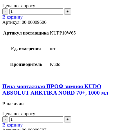
Цена по запросу
Количество
товара
В корзину
Пена
Артикул:
00-00009506
монтажная
ПРОФ
Артикул поставщика
KUPP10W65+
зимняя
KUDO
ABSOLUT
Ед. измерения
шт
ARKTIKA
65+,
1000
Производитель
Kudo
мл
Пена монтажная ПРОФ зимняя KUDO
ABSOLUT ARKTIKA NORD 70+, 1000 мл
В наличии
Цена по запросу
Количество
товара
В корзину
Пена