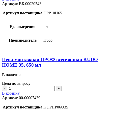
Пена
Артикул:
ВБ-00020543
монтажная
ПРОФ
Артикул поставщика
DPP10U65
всесезонная
DONEWELL
65
Ед. измерения
шт
1000
мл
Производитель
Kudo
Пена монтажная ПРОФ всесезонная KUDO
HOME 35, 650 мл
В наличии
Цена по запросу
Количество
товара
В корзину
Пена
Артикул:
00-00007439
монтажная
ПРОФ
Артикул поставщика
KUPHP06U35
всесезонная