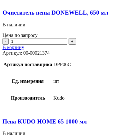
Очиститель пены DONEWELL, 650 мл
В наличии
Цена по запросу
Количество
товара
В корзину
Очиститель
Артикул:
00-00021374
пены
DONEWELL,
Артикул поставщика
DPP06C
650
мл
Ед. измерения
шт
Производитель
Kudo
Пена KUDO HOME 65 1000 мл
В наличии