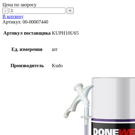
Цена по запросу
Количество
товара
В корзину
Пена
Артикул:
00-00007440
KUDO
HOME
Артикул поставщика
KUPH10U65
65
1000
мл
Ед. измерения
шт
Производитель
Kudo