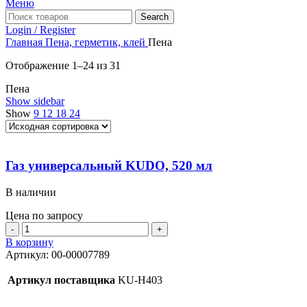
Меню
Search
Login / Register
Главная
Пена, герметик, клей
Пена
Отображение 1–24 из 31
Пена
Show sidebar
Show
9
12
18
24
Газ универсальный KUDO, 520 мл
В наличии
Цена по запросу
Количество
товара
В корзину
Газ
Артикул:
00-00007789
универсальный
KUDO,
Артикул поставщика
KU-H403
520
мл