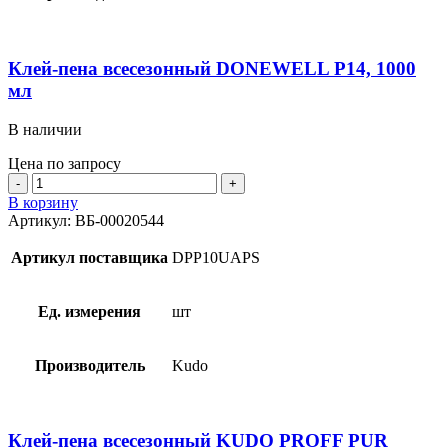
мл
Клей-пена всесезонный DONEWELL P14, 1000
мл
В наличии
Цена по запросу
Количество
товара
В корзину
Клей-
Артикул:
ВБ-00020544
пена
всесезонный
Артикул поставщика
DPP10UAPS
DONEWELL
P14,
1000
Ед. измерения
шт
мл
Производитель
Kudo
Клей-пена всесезонный KUDO PROFF PUR