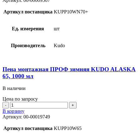
Артикул:
00-00009507
монтажная
ПРОФ
Артикул поставщика
KUPP10WN70+
зимняя
KUDO
ABSOLUT
Ед. измерения
шт
ARKTIKA
NORD
70+,
Производитель
Kudo
1000
мл
Пена монтажная ПРОФ зимняя KUDO ALASKA
65, 1000 мл
В наличии
Цена по запросу
Количество
товара
В корзину
Пена
Артикул:
00-00019749
монтажная
ПРОФ
Артикул поставщика
KUPP10W65
зимняя
KUDO