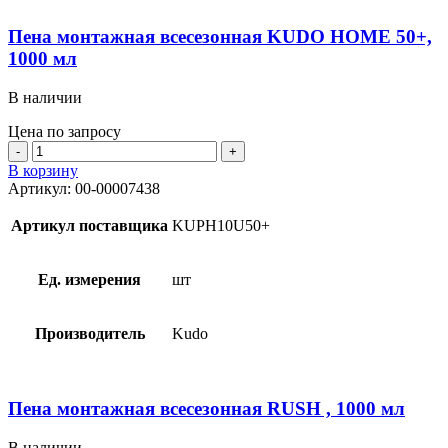
Пена монтажная всесезонная KUDO HOME 50+,
1000 мл
В наличии
Цена по запросу
Количество
товара
В корзину
Пена
Артикул:
00-00007438
монтажная
всесезонная
Артикул поставщика
KUPH10U50+
KUDO
HOME
50+,
Ед. измерения
шт
1000
мл
Производитель
Kudo
Пена монтажная всесезонная RUSH , 1000 мл
В наличии