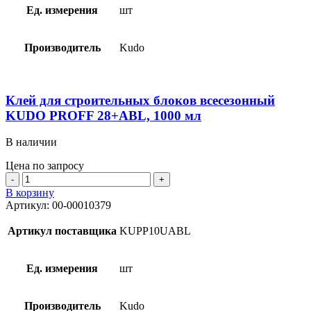
Ед. измерения
шт
Производитель
Kudo
Клей для строительных блоков всесезонный
KUDO PROFF 28+ABL, 1000 мл
В наличии
Цена по запросу
Количество
товара
В корзину
Клей
Артикул:
00-00010379
для
строительных
Артикул поставщика
KUPP10UABL
блоков
всесезонный
KUDO
Ед. измерения
шт
PROFF
28+ABL,
1000
Производитель
Kudo