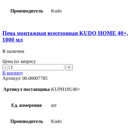
мл
Производитель
Kudo
Пена монтажная всесезонная KUDO HOME 40+,
1000 мл
В наличии
Цена по запросу
Количество
товара
В корзину
Пена
Артикул:
00-00007785
монтажная
всесезонная
Артикул поставщика
KUPH10U40+
KUDO
HOME
40+,
Ед. измерения
шт
1000
мл
Производитель
Kudo