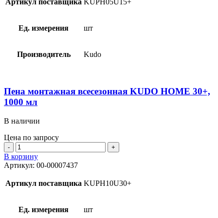
Артикул поставщика
KUPH05U15+
KUDO
HOME
15+,
Ед. измерения
шт
520
мл
Производитель
Kudo
Пена монтажная всесезонная KUDO HOME 30+,
1000 мл
В наличии
Цена по запросу
Количество
товара
В корзину
Пена
Артикул:
00-00007437
монтажная
всесезонная
Артикул поставщика
KUPH10U30+
KUDO
HOME
30+,
Ед. измерения
шт
1000