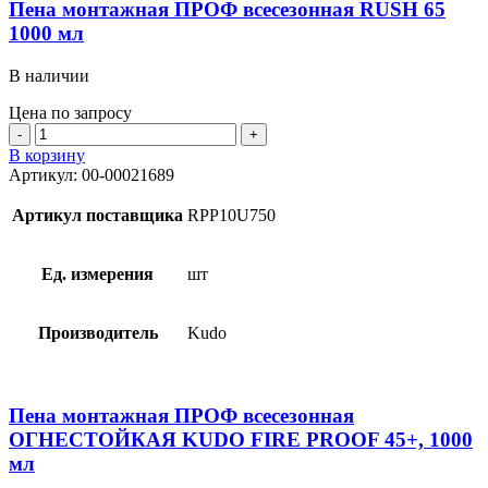
Пена монтажная ПРОФ всесезонная RUSH 65
1000 мл
В наличии
Цена по запросу
Количество
товара
В корзину
Пена
Артикул:
00-00021689
монтажная
ПРОФ
Артикул поставщика
RPР10U750
всесезонная
RUSH
65
Ед. измерения
шт
1000
мл
Производитель
Kudo
Пена монтажная ПРОФ всесезонная
ОГНЕСТОЙКАЯ KUDO FIRE PROOF 45+, 1000
мл