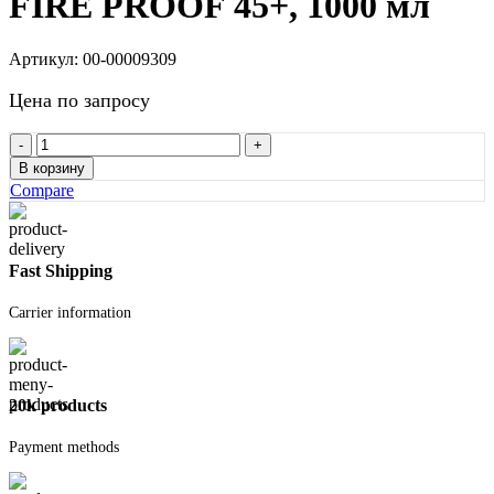
FIRE PROOF 45+, 1000 мл
Артикул:
00-00009309
Цена по запросу
Количество
товара
В корзину
Пена
Compare
монтажная
ПРОФ
всесезонная
ОГНЕСТОЙКАЯ
Fast Shipping
KUDO
FIRE
Carrier information
PROOF
45+,
1000
мл
20k products
Payment methods