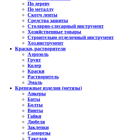
По дереву
По металлу
Скотч ленты
Средства защиты
Столярно-слесарный инструмент
Хозяйственные товары
Строительно отделочный инструмент
Хоз.инструмент
Краски, растворители
Аэрозоль
Грунт
Колер
Краски
Растворитель
Эмаль
Крепежные изделия (метизы)
Анкеры
Биты
Болты
Винты
Гайки
Дюбеля
Заклепки
Саморезы
Такелаж