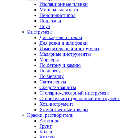
Изоляционные пленки
Минеральная вата
Пенополистирол
Подложка
Псул
Инструмент
Для кафеля и стекла
Для резки и шлифовки
Измерительный инструмент
Малярные инструменты
Маркеры
По бетону и камню
По дереву
По металлу
Скотч ленты
Средства защиты
Столярно-слесарный инструмент
Строительно отделочный инструмент
Хоз.инструмент
Хозяйственные товары
Краски, растворители
Аэрозоль
Грунт
Колер
Краски