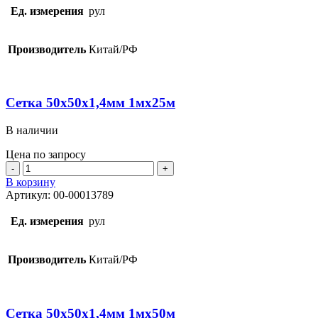
1,5мх25м
Ед. измерения
рул
Производитель
Китай/РФ
Сетка 50х50х1,4мм 1мх25м
В наличии
Цена по запросу
Количество
товара
В корзину
Сетка
Артикул:
00-00013789
50х50х1,4мм
1мх25м
Ед. измерения
рул
Производитель
Китай/РФ
Сетка 50х50х1,4мм 1мх50м