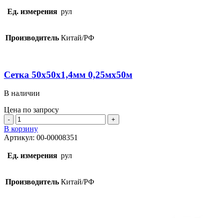
50х50х1,4мм
0,20мх50м
Ед. измерения
рул
Производитель
Китай/РФ
Сетка 50х50х1,4мм 0,25мх50м
В наличии
Цена по запросу
Количество
товара
В корзину
Сетка
Артикул:
00-00008351
50х50х1,4мм
0,25мх50м
Ед. измерения
рул
Производитель
Китай/РФ