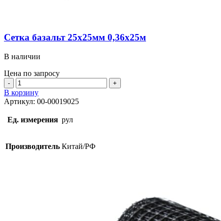
Сетка базальт 25х25мм 0,36х25м
В наличии
Цена по запросу
Количество
товара
В корзину
Сетка
Артикул:
00-00019025
базальт
25х25мм
Ед. измерения
рул
0,36х25м
Производитель
Китай/РФ