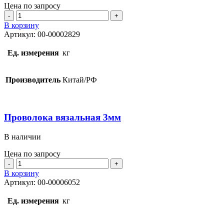
Цена по запросу
Количество
товара
В корзину
Проволока
Артикул:
00-00002829
вязальная
2мм
Ед. измерения
кг
Производитель
Китай/РФ
Проволока вязальная 3мм
В наличии
Цена по запросу
Количество
товара
В корзину
Проволока
Артикул:
00-00006052
вязальная
3мм
Ед. измерения
кг