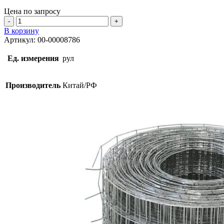
Цена по запросу
Количество
товара
В корзину
Сетка
Артикул:
00-00008786
50х50х1,4мм
0,50мх50м
Ед. измерения
рул
Производитель
Китай/РФ