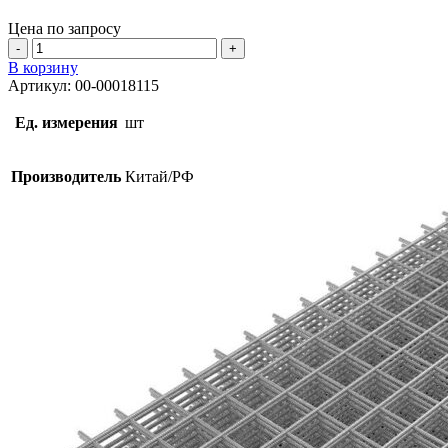
Цена по запросу
Количество
товара
В корзину
Сетка
Артикул:
00-00018115
50х50х3мм
0,38мх2м
Ед. измерения
шт
Производитель
Китай/РФ