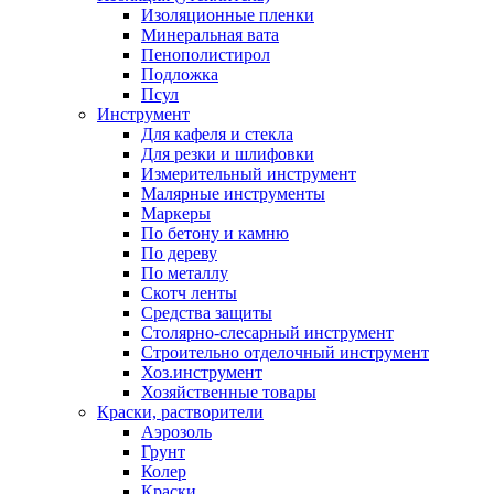
Изоляционные пленки
Минеральная вата
Пенополистирол
Подложка
Псул
Инструмент
Для кафеля и стекла
Для резки и шлифовки
Измерительный инструмент
Малярные инструменты
Маркеры
По бетону и камню
По дереву
По металлу
Скотч ленты
Средства защиты
Столярно-слесарный инструмент
Строительно отделочный инструмент
Хоз.инструмент
Хозяйственные товары
Краски, растворители
Аэрозоль
Грунт
Колер
Краски