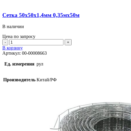
Сетка 50х50х1,4мм 0,35мх50м
В наличии
Цена по запросу
Количество
товара
В корзину
Сетка
Артикул:
00-00008663
50х50х1,4мм
0,35мх50м
Ед. измерения
рул
Производитель
Китай/РФ