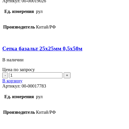
Артикул:
00-00019026
базальт
25х25мм
Ед. измерения
рул
0,5х25м
Производитель
Китай/РФ
Сетка базальт 25х25мм 0,5х50м
В наличии
Цена по запросу
Количество
товара
В корзину
Сетка
Артикул:
00-00017783
базальт
25х25мм
Ед. измерения
рул
0,5х50м
Производитель
Китай/РФ