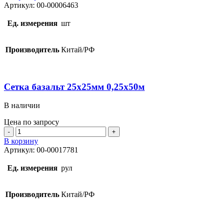
Сетка
Артикул:
00-00006463
50х50х3мм
1мх2м
Ед. измерения
шт
Производитель
Китай/РФ
Сетка базальт 25х25мм 0,25х50м
В наличии
Цена по запросу
Количество
товара
В корзину
Сетка
Артикул:
00-00017781
базальт
25х25мм
Ед. измерения
рул
0,25х50м
Производитель
Китай/РФ