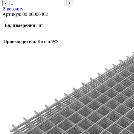
Количество
товара
В корзину
Сетка
Артикул:
00-00006462
50х50х3мм
0,5мх2м
Ед. измерения
шт
Производитель
Китай/РФ