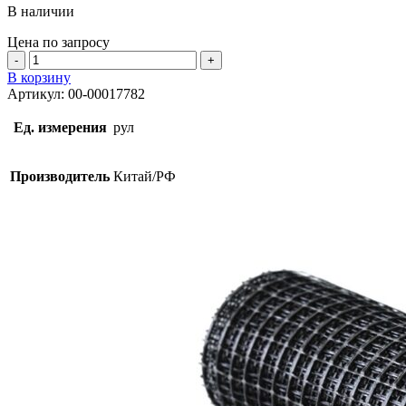
В наличии
Цена по запросу
Количество
товара
В корзину
Сетка
Артикул:
00-00017782
базальт
25х25мм
Ед. измерения
рул
0,36х50м
Производитель
Китай/РФ