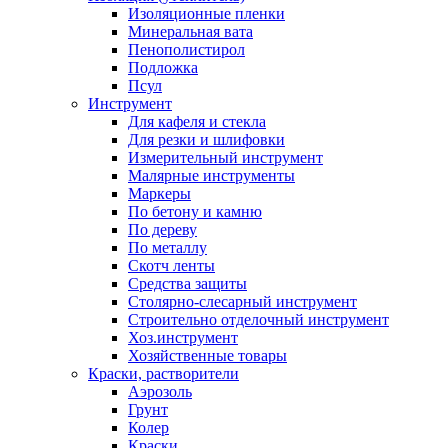
Изоляционные пленки
Минеральная вата
Пенополистирол
Подложка
Псул
Инструмент
Для кафеля и стекла
Для резки и шлифовки
Измерительный инструмент
Малярные инструменты
Маркеры
По бетону и камню
По дереву
По металлу
Скотч ленты
Средства защиты
Столярно-слесарный инструмент
Строительно отделочный инструмент
Хоз.инструмент
Хозяйственные товары
Краски, растворители
Аэрозоль
Грунт
Колер
Краски