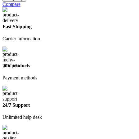
Сетка
Compare
50х50х1,4мм
1,5мх25м
Fast Shipping
Carrier information
20k products
Payment methods
24/7 Support
Unlimited help desk