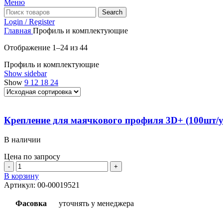
Меню
Search
Login / Register
Главная
Профиль и комплектующие
Отображение 1–24 из 44
Профиль и комплектующие
Show sidebar
Show
9
12
18
24
Крепление для маячкового профиля 3D+ (100шт/у
В наличии
Цена по запросу
Количество
товара
В корзину
Крепление
Артикул:
00-00019521
для
маячкового
Фасовка
уточнять у менеджера
профиля
3D+