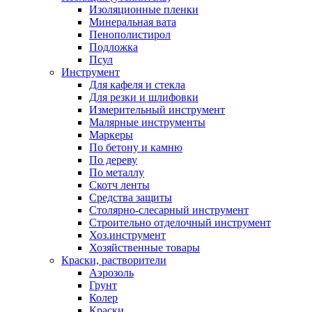
Изоляционные пленки
Минеральная вата
Пенополистирол
Подложка
Псул
Инструмент
Для кафеля и стекла
Для резки и шлифовки
Измерительный инструмент
Малярные инструменты
Маркеры
По бетону и камню
По дереву
По металлу
Скотч ленты
Средства защиты
Столярно-слесарный инструмент
Строительно отделочный инструмент
Хоз.инструмент
Хозяйственные товары
Краски, растворители
Аэрозоль
Грунт
Колер
Краски