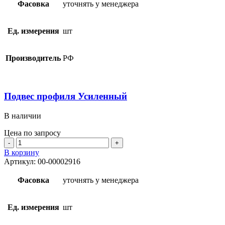
Стандарт
Фасовка
уточнять у менеджера
Ед. измерения
шт
Производитель
РФ
Подвес профиля Усиленный
В наличии
Цена по запросу
Количество
товара
В корзину
Подвес
Артикул:
00-00002916
профиля
Усиленный
Фасовка
уточнять у менеджера
Ед. измерения
шт