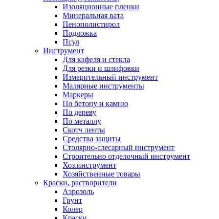
Изоляционные пленки
Минеральная вата
Пенополистирол
Подложка
Псул
Инструмент
Для кафеля и стекла
Для резки и шлифовки
Измерительный инструмент
Малярные инструменты
Маркеры
По бетону и камню
По дереву
По металлу
Скотч ленты
Средства защиты
Столярно-слесарный инструмент
Строительно отделочный инструмент
Хоз.инструмент
Хозяйственные товары
Краски, растворители
Аэрозоль
Грунт
Колер
Краски