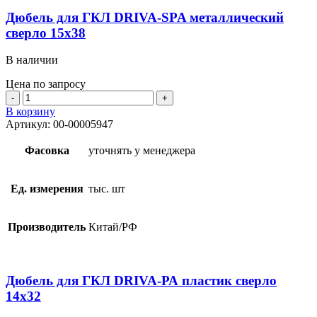
Дюбель для ГКЛ DRIVA-SPA металлический
сверло 15х38
В наличии
Цена по запросу
Количество
товара
В корзину
Дюбель
Артикул:
00-00005947
для
ГКЛ
Фасовка
уточнять у менеджера
DRIVA-
SPA
металлический
Ед. измерения
тыс. шт
сверло
15х38
Производитель
Китай/РФ
Дюбель для ГКЛ DRIVA-РА пластик сверло
14х32