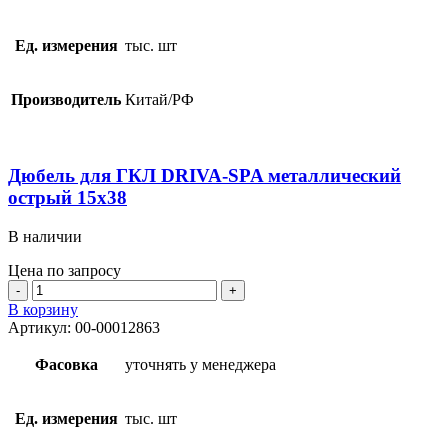
DRIVA-
SPA
металлический
Ед. измерения
тыс. шт
острый
14х28
(15х29)
Производитель
Китай/РФ
Дюбель для ГКЛ DRIVA-SPA металлический
острый 15х38
В наличии
Цена по запросу
Количество
товара
В корзину
Дюбель
Артикул:
00-00012863
для
ГКЛ
Фасовка
уточнять у менеджера
DRIVA-
SPA
металлический
Ед. измерения
тыс. шт
острый