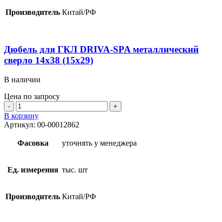
15х38
Производитель
Китай/РФ
Дюбель для ГКЛ DRIVA-SPA металлический
сверло 14х38 (15х29)
В наличии
Цена по запросу
Количество
товара
В корзину
Дюбель
Артикул:
00-00012862
для
ГКЛ
Фасовка
уточнять у менеджера
DRIVA-
SPA
металлический
Ед. измерения
тыс. шт
сверло
14х38
(15х29)
Производитель
Китай/РФ