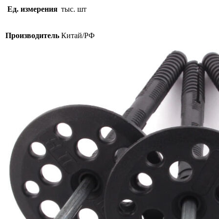
22
Ед. измерения
тыс. шт
пластик
без
сверла
Производитель
Китай/РФ
14х23