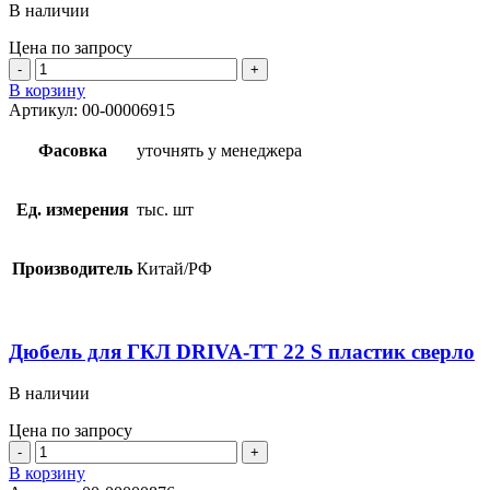
В наличии
Цена по запросу
Количество
товара
В корзину
Дюбель
Артикул:
00-00006915
для
ГКЛ
Фасовка
уточнять у менеджера
DRIVA-
РА
пластик
Ед. измерения
тыс. шт
сверло
14х32
Производитель
Китай/РФ
Дюбель для ГКЛ DRIVA-ТТ 22 S пластик сверло
В наличии
Цена по запросу
Количество
товара
В корзину
Дюбель