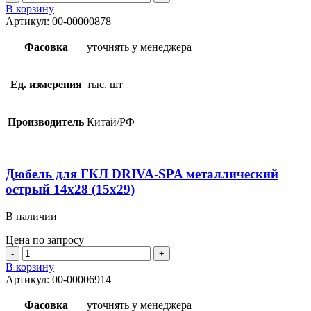
товара
В корзину
Дюбель
Артикул:
00-00000878
для
ГКЛ
Фасовка
уточнять у менеджера
DRIVA-
SPA
металлический
Ед. измерения
тыс. шт
сверло
14х28
(15х29)
Производитель
Китай/РФ
Дюбель для ГКЛ DRIVA-SPA металлический
острый 14х28 (15х29)
В наличии
Цена по запросу
Количество
товара
В корзину
Дюбель
Артикул:
00-00006914
для
ГКЛ
Фасовка
уточнять у менеджера