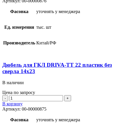
Артикул:
00-00000876
для
ГКЛ
Фасовка
уточнять у менеджера
DRIVA-
ТТ
22
Ед. измерения
тыс. шт
S
пластик
сверло
Производитель
Китай/РФ
Дюбель для ГКЛ DRIVA-ТТ 22 пластик без
сверла 14х23
В наличии
Цена по запросу
Количество
товара
В корзину
Дюбель
Артикул:
00-00000875
для
ГКЛ
Фасовка
уточнять у менеджера
DRIVA-
ТТ