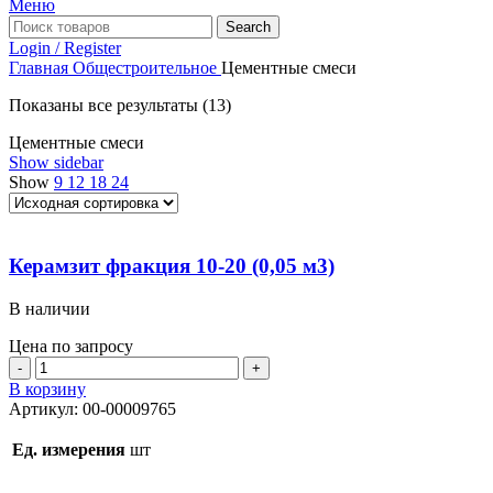
Меню
Search
Login / Register
Главная
Общестроительное
Цементные смеси
Показаны все результаты (13)
Цементные смеси
Show sidebar
Show
9
12
18
24
Керамзит фракция 10-20 (0,05 м3)
В наличии
Цена по запросу
Количество
товара
В корзину
Керамзит
Артикул:
00-00009765
фракция
10-
Ед. измерения
шт
20
(0,05