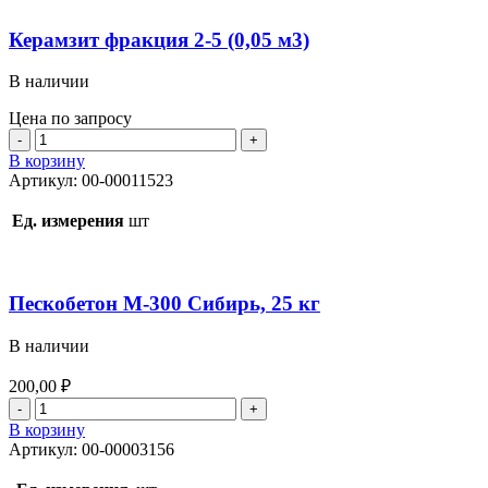
м3)
Керамзит фракция 2-5 (0,05 м3)
В наличии
Цена по запросу
Количество
товара
В корзину
Керамзит
Артикул:
00-00011523
фракция
2-
Ед. измерения
шт
5
(0,05
м3)
Пескобетон М-300 Сибирь, 25 кг
В наличии
200,00
₽
Количество
товара
В корзину
Пескобетон
Артикул:
00-00003156
М-300
Сибирь,