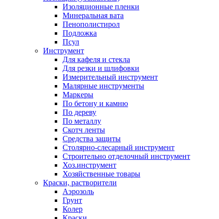
Изоляционные пленки
Минеральная вата
Пенополистирол
Подложка
Псул
Инструмент
Для кафеля и стекла
Для резки и шлифовки
Измерительный инструмент
Малярные инструменты
Маркеры
По бетону и камню
По дереву
По металлу
Скотч ленты
Средства защиты
Столярно-слесарный инструмент
Строительно отделочный инструмент
Хоз.инструмент
Хозяйственные товары
Краски, растворители
Аэрозоль
Грунт
Колер
Краски