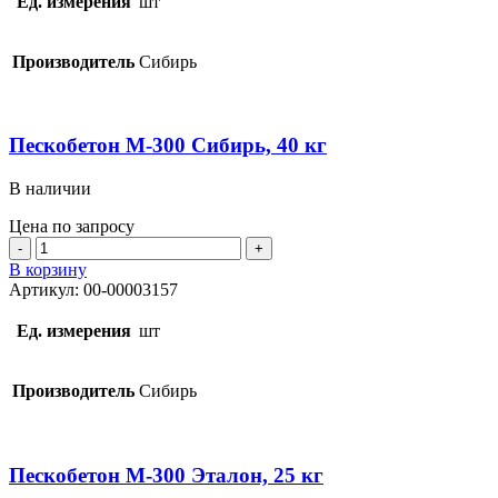
Ед. измерения
шт
25
кг
Производитель
Сибирь
Пескобетон М-300 Сибирь, 40 кг
В наличии
Цена по запросу
Количество
товара
В корзину
Пескобетон
Артикул:
00-00003157
М-300
Сибирь,
Ед. измерения
шт
40
кг
Производитель
Сибирь
Пескобетон М-300 Эталон, 25 кг