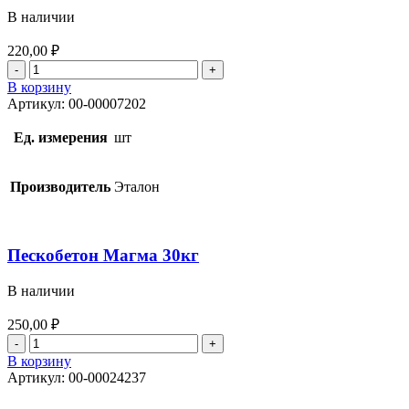
В наличии
220,00
₽
Количество
товара
В корзину
Пескобетон
Артикул:
00-00007202
М-300
Эталон,
Ед. измерения
шт
25
кг
Производитель
Эталон
Пескобетон Магма 30кг
В наличии
250,00
₽
Количество
товара
В корзину
Пескобетон
Артикул:
00-00024237
Магма
30кг