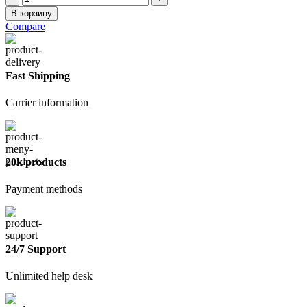
товара
В корзину
Пескобетон
Compare
М-300
Эталон,
25
кг
Fast Shipping
Carrier information
20k products
Payment methods
24/7 Support
Unlimited help desk