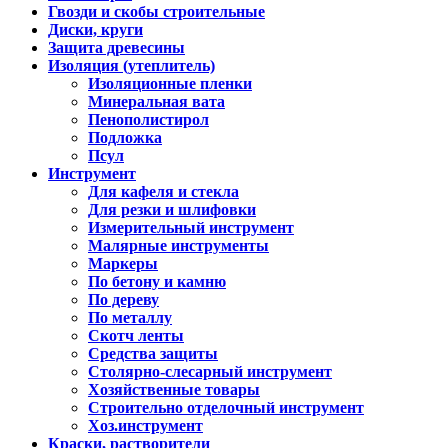
Гвозди и скобы строительные
Диски, круги
Защита древесины
Изоляция (утеплитель)
Изоляционные пленки
Минеральная вата
Пенополистирол
Подложка
Псул
Инструмент
Для кафеля и стекла
Для резки и шлифовки
Измерительный инструмент
Малярные инструменты
Маркеры
По бетону и камню
По дереву
По металлу
Скотч ленты
Средства защиты
Столярно-слесарный инструмент
Хозяйственные товары
Строительно отделочный инструмент
Хоз.инструмент
Краски, растворители