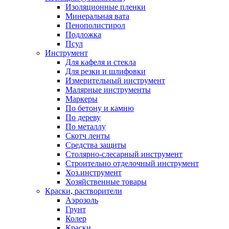
Изоляционные пленки
Минеральная вата
Пенополистирол
Подложка
Псул
Инструмент
Для кафеля и стекла
Для резки и шлифовки
Измерительный инструмент
Малярные инструменты
Маркеры
По бетону и камню
По дереву
По металлу
Скотч ленты
Средства защиты
Столярно-слесарный инструмент
Строительно отделочный инструмент
Хоз.инструмент
Хозяйственные товары
Краски, растворители
Аэрозоль
Грунт
Колер
Краски