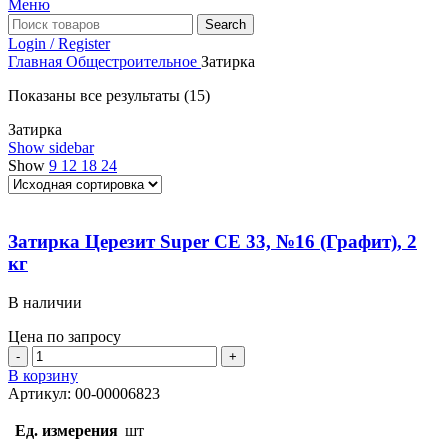
Меню
Search
Login / Register
Главная
Общестроительное
Затирка
Показаны все результаты (15)
Затирка
Show sidebar
Show
9
12
18
24
Затирка Церезит Super CE 33, №16 (Графит), 2
кг
В наличии
Цена по запросу
Количество
товара
В корзину
Затирка
Артикул:
00-00006823
Церезит
Super
Ед. измерения
шт
CE