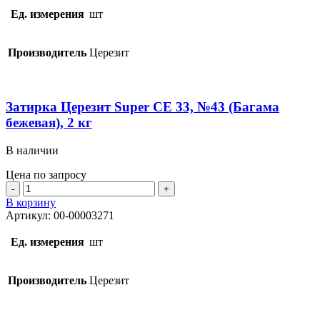
Super
Ед. измерения
шт
CE
33,
№41
Производитель
Церезит
(Натура),
2
кг
Затирка Церезит Super CE 33, №43 (Багама
бежевая), 2 кг
В наличии
Цена по запросу
Количество
товара
В корзину
Затирка
Артикул:
00-00003271
Церезит
Super
Ед. измерения
шт
CE
33,
№43
Производитель
Церезит
(Багама
бежевая),
2