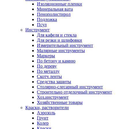
Изоляционные пленки
Минеральная вата
Пенополистирол
Подложка
Псул
Инструмент
Для кафеля и стекла
Для резки и шлифовки
Измерительный инструмент
Малярные инструменты
Маркеры
По бетону и камню
По дереву
По металлу
Скотч ленты
Средства защиты
Столярно-слесарный инструмент
Строительно отделочный инструмент
Хоз.инструмент
Хозяйственные товары
Краски, растворители
Аэрозоль
Грунт
Колер
Краски