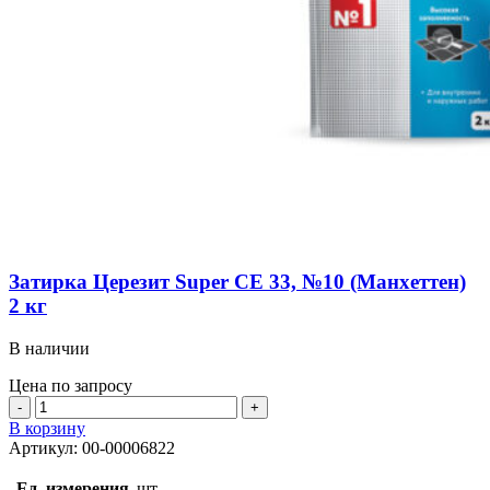
Затирка Церезит Super СЕ 33, №10 (Манхеттен)
2 кг
В наличии
Цена по запросу
Количество
товара
В корзину
Затирка
Артикул:
00-00006822
Церезит
Super
Ед. измерения
шт