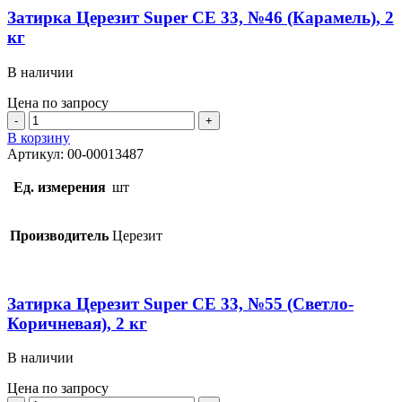
кг
Затирка Церезит Super CE 33, №46 (Карамель), 2
кг
В наличии
Цена по запросу
Количество
товара
В корзину
Затирка
Артикул:
00-00013487
Церезит
Super
Ед. измерения
шт
CE
33,
№46
Производитель
Церезит
(Карамель),
2
кг
Затирка Церезит Super CE 33, №55 (Светло-
Коричневая), 2 кг
В наличии
Цена по запросу