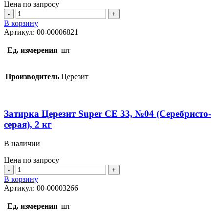
Цена по запросу
Количество
товара
В корзину
Затирка
Артикул:
00-00006821
Церезит
Super
Ед. измерения
шт
СЕ
33,
№01
Производитель
Церезит
(Белая),
5
кг
Затирка Церезит Super СЕ 33, №04 (Серебристо-
серая), 2 кг
В наличии
Цена по запросу
Количество
товара
В корзину
Затирка
Артикул:
00-00003266
Церезит
Super
Ед. измерения
шт
СЕ