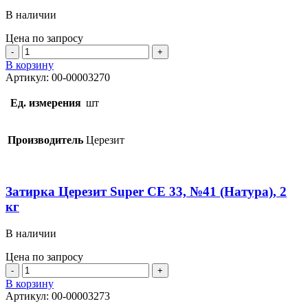
В наличии
Цена по запросу
Количество
товара
В корзину
Затирка
Артикул:
00-00003270
Церезит
Super
Ед. измерения
шт
CE
33,
№40
Производитель
Церезит
(Жасмин),
2
кг
Затирка Церезит Super CE 33, №41 (Натура), 2
кг
В наличии
Цена по запросу
Количество
товара
В корзину
Затирка
Артикул:
00-00003273
Церезит