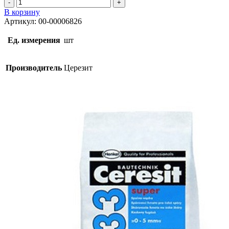
Количество
товара
В корзину
Затирка
Артикул:
00-00006826
Церезит
Super
Ед. измерения
шт
CE
33,
№55
Производитель
Церезит
(Светло-
Коричневая),
2
кг