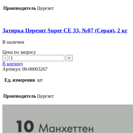
33,
№04
Производитель
Церезит
(Серебристо-
серая),
2
кг
Затирка Церезит Super СЕ 33, №07 (Серая), 2 кг
В наличии
Цена по запросу
Количество
товара
В корзину
Затирка
Артикул:
00-00003267
Церезит
Super
Ед. измерения
шт
СЕ
33,
№07
Производитель
Церезит
(Серая),
2
кг