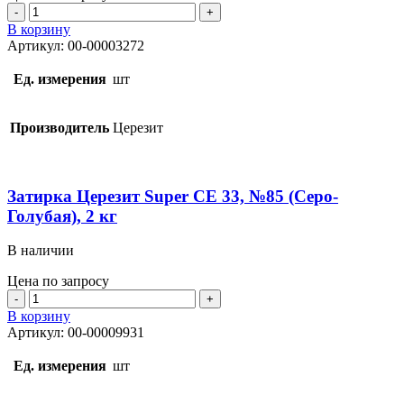
Количество
товара
В корзину
Затирка
Артикул:
00-00003272
Церезит
Super
Ед. измерения
шт
CE
33,
№58
Производитель
Церезит
(Темно-
Коричневая),
2
кг
Затирка Церезит Super CE 33, №85 (Cеро-
Голубая), 2 кг
В наличии
Цена по запросу
Количество
товара
В корзину
Затирка
Артикул:
00-00009931
Церезит
Super
Ед. измерения
шт
CE
33,