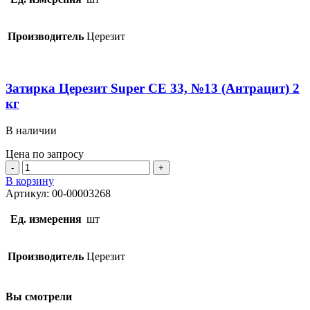
СЕ
33,
№10
Производитель
Церезит
(Манхеттен)
2
кг
Затирка Церезит Super СЕ 33, №13 (Антрацит) 2
кг
В наличии
Цена по запросу
Количество
товара
В корзину
Затирка
Артикул:
00-00003268
Церезит
Super
Ед. измерения
шт
СЕ
33,
№13
Производитель
Церезит
(Антрацит)
2
кг
Вы смотрели