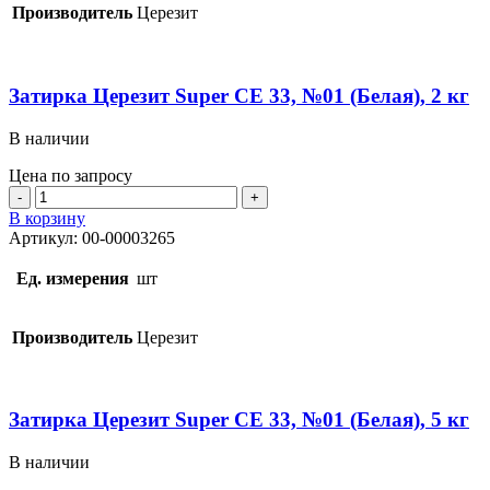
№85
Производитель
Церезит
(Cеро-
Голубая),
2
кг
Затирка Церезит Super СЕ 33, №01 (Белая), 2 кг
В наличии
Цена по запросу
Количество
товара
В корзину
Затирка
Артикул:
00-00003265
Церезит
Super
Ед. измерения
шт
СЕ
33,
№01
Производитель
Церезит
(Белая),
2
кг
Затирка Церезит Super СЕ 33, №01 (Белая), 5 кг
В наличии