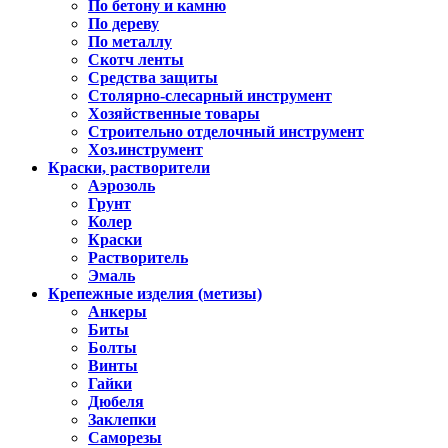
По бетону и камню
По дереву
По металлу
Скотч ленты
Средства защиты
Столярно-слесарный инструмент
Хозяйственные товары
Строительно отделочный инструмент
Хоз.инструмент
Краски, растворители
Аэрозоль
Грунт
Колер
Краски
Растворитель
Эмаль
Крепежные изделия (метизы)
Анкеры
Биты
Болты
Винты
Гайки
Дюбеля
Заклепки
Саморезы