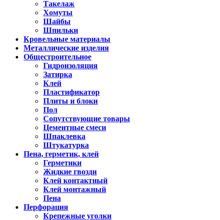
Такелаж
Хомуты
Шайбы
Шпильки
Кровельные материалы
Металлические изделия
Общестроительное
Гидроизоляция
Затирка
Клей
Пластификатор
Плиты и блоки
Пол
Сопутствующие товары
Цементные смеси
Шпаклевка
Штукатурка
Пена, герметик, клей
Герметики
Жидкие гвозди
Клей контактный
Клей монтажный
Пена
Перфорация
Крепежные уголки