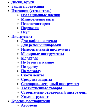
Диски, круги
Защита древесины
Изоляция (утеплитель)
Изоляционные пленки
Минеральная вата
Пенополистирол
Подложка
Псул
Инструмент
Для кафеля и стекла
Для резки и шлифовки
Измерительный инструмент
Малярные инструменты
Маркеры
По бетону и камню
По дереву
По металлу
Скотч ленты
Средства защиты
Столярно-слесарный инструмент
Хозяйственные товары
Строительно отделочный инструмент
Хоз.инструмент
Краски, растворители
Аэрозоль