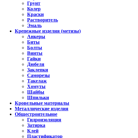
Грунт
Колер
Краски
Растворитель
Эмаль
Крепежные изделия (метизы)
Анкеры
Биты
Болты
Винты
Гайки
Дюбеля
Заклепки
Саморезы
Такелаж
Хомуты
Шайбы
Шпильки
Кровельные материалы
Металлические изделия
Общестроительное
Гидроизоляция
Затирка
Клей
Пластификатор