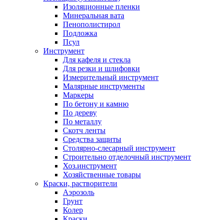
Изоляционные пленки
Минеральная вата
Пенополистирол
Подложка
Псул
Инструмент
Для кафеля и стекла
Для резки и шлифовки
Измерительный инструмент
Малярные инструменты
Маркеры
По бетону и камню
По дереву
По металлу
Скотч ленты
Средства защиты
Столярно-слесарный инструмент
Строительно отделочный инструмент
Хоз.инструмент
Хозяйственные товары
Краски, растворители
Аэрозоль
Грунт
Колер
Краски