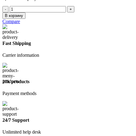
Количество
товара
В корзину
Затирка
Compare
Церезит
Super
CE
33,
Fast Shipping
№40
(Жасмин),
Carrier information
2
кг
20k products
Payment methods
24/7 Support
Unlimited help desk