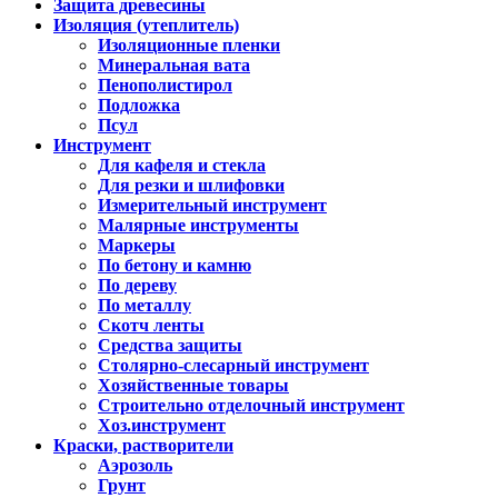
Защита древесины
Изоляция (утеплитель)
Изоляционные пленки
Минеральная вата
Пенополистирол
Подложка
Псул
Инструмент
Для кафеля и стекла
Для резки и шлифовки
Измерительный инструмент
Малярные инструменты
Маркеры
По бетону и камню
По дереву
По металлу
Скотч ленты
Средства защиты
Столярно-слесарный инструмент
Хозяйственные товары
Строительно отделочный инструмент
Хоз.инструмент
Краски, растворители
Аэрозоль
Грунт