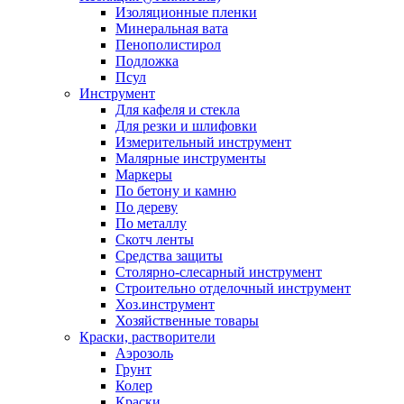
Изоляционные пленки
Минеральная вата
Пенополистирол
Подложка
Псул
Инструмент
Для кафеля и стекла
Для резки и шлифовки
Измерительный инструмент
Малярные инструменты
Маркеры
По бетону и камню
По дереву
По металлу
Скотч ленты
Средства защиты
Столярно-слесарный инструмент
Строительно отделочный инструмент
Хоз.инструмент
Хозяйственные товары
Краски, растворители
Аэрозоль
Грунт
Колер
Краски