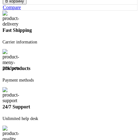
В корзину
Сетка
Compare
100х100х4мм
1мх2м
Fast Shipping
Carrier information
20k products
Payment methods
24/7 Support
Unlimited help desk