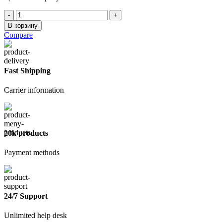
Количество
товара
В корзину
Пена
Compare
монтажная
всесезонная
KUDO
HOME
Fast Shipping
40+,
1000
Carrier information
мл
20k products
Payment methods
24/7 Support
Unlimited help desk