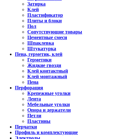
Затирка
Клей
Пластификатор
Плиты и блоки
Пол
Сопутствующие товары
Цементные смеси
Шпаклевка
Штукатурка
Пена, герметик, клей
Герметики
Жидкие гвозди
Клей контактный
Клей монтажный
Пена
Перфорация
Крепежные уголки
Лента
Мебельные уголки
Опора и держатели
Петли
Пластины
Перчатки
Профиль и комплектующие
Электроды