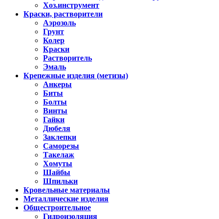
Хоз.инструмент
Краски, растворители
Аэрозоль
Грунт
Колер
Краски
Растворитель
Эмаль
Крепежные изделия (метизы)
Анкеры
Биты
Болты
Винты
Гайки
Дюбеля
Заклепки
Саморезы
Такелаж
Хомуты
Шайбы
Шпильки
Кровельные материалы
Металлические изделия
Общестроительное
Гидроизоляция