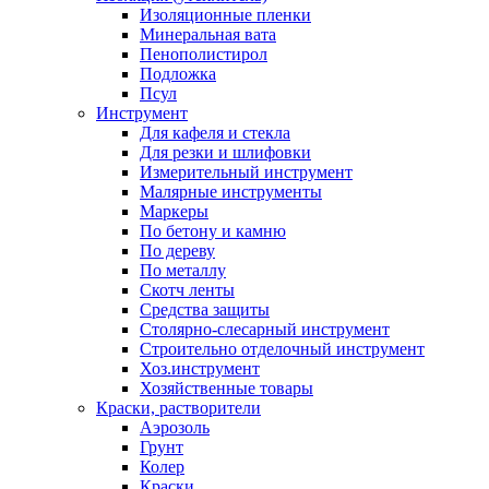
Изоляционные пленки
Минеральная вата
Пенополистирол
Подложка
Псул
Инструмент
Для кафеля и стекла
Для резки и шлифовки
Измерительный инструмент
Малярные инструменты
Маркеры
По бетону и камню
По дереву
По металлу
Скотч ленты
Средства защиты
Столярно-слесарный инструмент
Строительно отделочный инструмент
Хоз.инструмент
Хозяйственные товары
Краски, растворители
Аэрозоль
Грунт
Колер
Краски