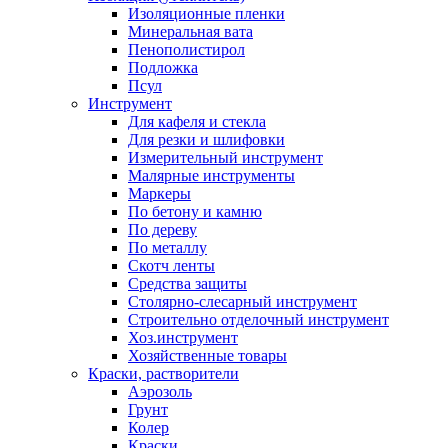
Изоляционные пленки
Минеральная вата
Пенополистирол
Подложка
Псул
Инструмент
Для кафеля и стекла
Для резки и шлифовки
Измерительный инструмент
Малярные инструменты
Маркеры
По бетону и камню
По дереву
По металлу
Скотч ленты
Средства защиты
Столярно-слесарный инструмент
Строительно отделочный инструмент
Хоз.инструмент
Хозяйственные товары
Краски, растворители
Аэрозоль
Грунт
Колер
Краски