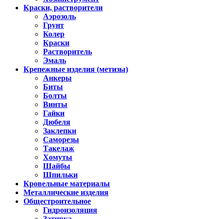
Краски, растворители
Аэрозоль
Грунт
Колер
Краски
Растворитель
Эмаль
Крепежные изделия (метизы)
Анкеры
Биты
Болты
Винты
Гайки
Дюбеля
Заклепки
Саморезы
Такелаж
Хомуты
Шайбы
Шпильки
Кровельные материалы
Металлические изделия
Общестроительное
Гидроизоляция
Затирка