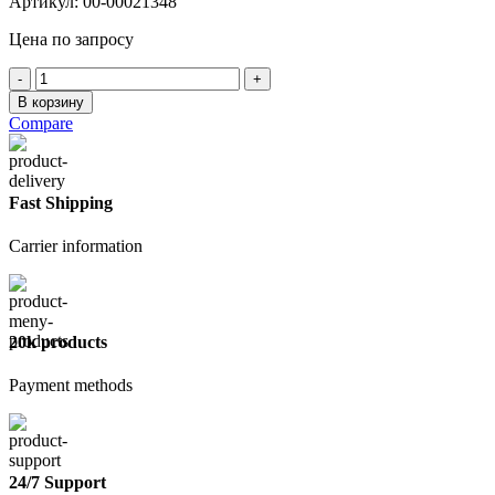
Артикул:
00-00021348
Цена по запросу
Количество
товара
В корзину
Блок
Compare
PORITEP
I
625х100х250
D500
Fast Shipping
B3,5
F100
Carrier information
(паллет
1,875м3,
120
шт)
20k products
Payment methods
24/7 Support