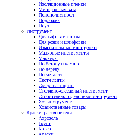
Изоляционные пленки
Минеральная вата
Пенополистирол
Подложка
Псул
Инструмент
Для кафеля и стекла
Для резки и шлифовки
Измерительный инструмент
Малярные инструменты
Маркеры
По бетону и камню
По дереву
По металлу
Скотч ленты
Средства защиты
Столярно-слесарный инструмент
Строительно отделочный инструмент
Хоз.инструмент
Хозяйственные товары
Краски, растворители
Аэрозоль
Грунт
Колер
Краски