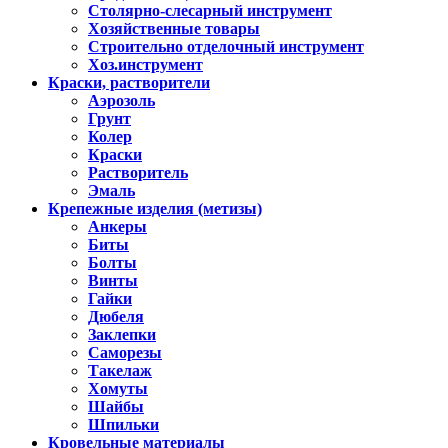
Столярно-слесарный инструмент
Хозяйственные товары
Строительно отделочный инструмент
Хоз.инструмент
Краски, растворители
Аэрозоль
Грунт
Колер
Краски
Растворитель
Эмаль
Крепежные изделия (метизы)
Анкеры
Биты
Болты
Винты
Гайки
Дюбеля
Заклепки
Саморезы
Такелаж
Хомуты
Шайбы
Шпильки
Кровельные материалы