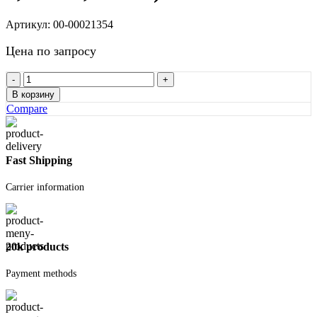
Артикул:
00-00021354
Цена по запросу
Количество
товара
В корзину
Блок
Compare
PORITEP
I
625х300х250
D500
Fast Shipping
B3,5
F100
Carrier information
(паллет
1,875м3,
40
шт)
20k products
Payment methods