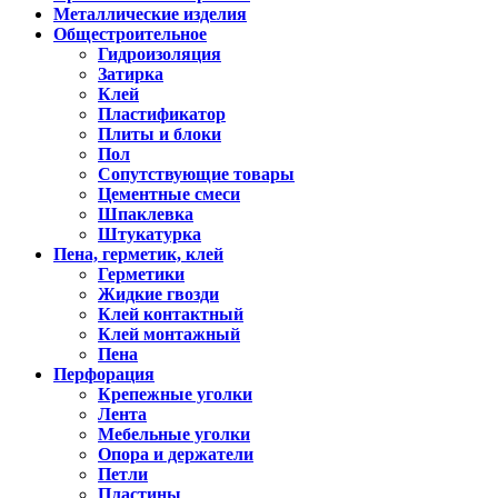
Металлические изделия
Общестроительное
Гидроизоляция
Затирка
Клей
Пластификатор
Плиты и блоки
Пол
Сопутствующие товары
Цементные смеси
Шпаклевка
Штукатурка
Пена, герметик, клей
Герметики
Жидкие гвозди
Клей контактный
Клей монтажный
Пена
Перфорация
Крепежные уголки
Лента
Мебельные уголки
Опора и держатели
Петли
Пластины