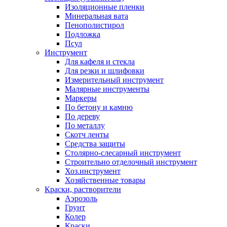
Изоляционные пленки
Минеральная вата
Пенополистирол
Подложка
Псул
Инструмент
Для кафеля и стекла
Для резки и шлифовки
Измерительный инструмент
Малярные инструменты
Маркеры
По бетону и камню
По дереву
По металлу
Скотч ленты
Средства защиты
Столярно-слесарный инструмент
Строительно отделочный инструмент
Хоз.инструмент
Хозяйственные товары
Краски, растворители
Аэрозоль
Грунт
Колер
Краски