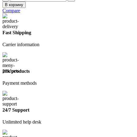
товара
В корзину
Эмаль
Compare
ПФ-115
бирюзовая
0,8
кг
Fast Shipping
Carrier information
20k products
Payment methods
24/7 Support
Unlimited help desk