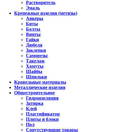
Растворитель
Эмаль
Крепежные изделия (метизы)
Анкеры
Биты
Болты
Винты
Гайки
Дюбеля
Заклепки
Саморезы
Такелаж
Хомуты
Шайбы
Шпильки
Кровельные материалы
Металлические изделия
Общестроительное
Гидроизоляция
Затирка
Клей
Пластификатор
Плиты и блоки
Пол
Сопутствующие товары