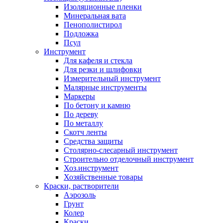
Изоляционные пленки
Минеральная вата
Пенополистирол
Подложка
Псул
Инструмент
Для кафеля и стекла
Для резки и шлифовки
Измерительный инструмент
Малярные инструменты
Маркеры
По бетону и камню
По дереву
По металлу
Скотч ленты
Средства защиты
Столярно-слесарный инструмент
Строительно отделочный инструмент
Хоз.инструмент
Хозяйственные товары
Краски, растворители
Аэрозоль
Грунт
Колер
Краски