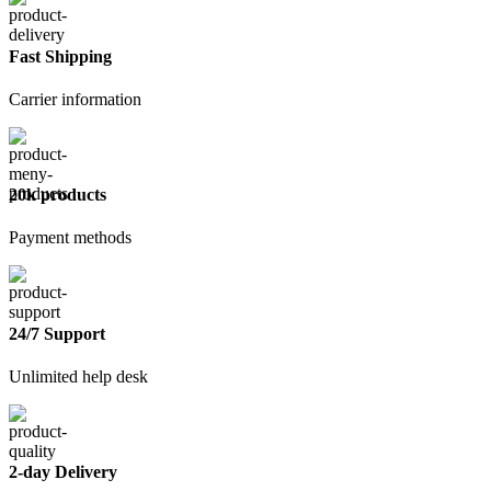
Krafor
черная,
1,8
Fast Shipping
кг
Carrier information
20k products
Payment methods
24/7 Support
Unlimited help desk
2-day Delivery