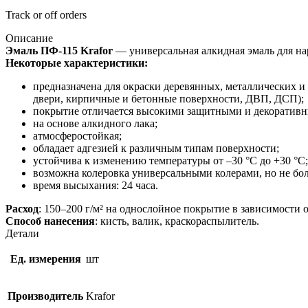
Track or off orders
Описание
Эмаль ПФ-115 Krafor
— универсальная алкидная эмаль для н
Некоторые характеристики:
предназначена для окраски деревянных, металлических 
двери, кирпичные и бетонные поверхности, ДВП, ДСП);
покрытие отличается высокими защитными и декоративн
на основе алкидного лака;
атмосферостойкая;
обладает адгезией к различным типам поверхности;
устойчива к изменению температуры от –30 °С до +30 °С;
возможна колеровка универсальными колерами, но не бол
время высыхания: 24 часа.
Расход
: 150–200 г/м² на однослойное покрытие в зависимости о
Способ нанесения
: кисть, валик, краскораспылитель.
Детали
Ед. измерения
шт
Производитель
Krafor