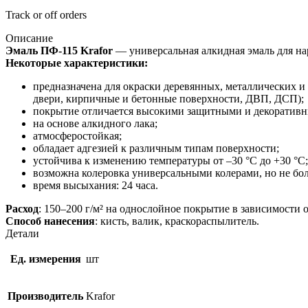
Track or off orders
Описание
Эмаль ПФ-115 Krafor
— универсальная алкидная эмаль для н
Некоторые характеристики:
предназначена для окраски деревянных, металлических 
двери, кирпичные и бетонные поверхности, ДВП, ДСП);
покрытие отличается высокими защитными и декоративн
на основе алкидного лака;
атмосферостойкая;
обладает адгезией к различным типам поверхности;
устойчива к изменению температуры от –30 °С до +30 °С;
возможна колеровка универсальными колерами, но не бол
время высыхания: 24 часа.
Расход
: 150–200 г/м² на однослойное покрытие в зависимости о
Способ нанесения
: кисть, валик, краскораспылитель.
Детали
Ед. измерения
шт
Производитель
Krafor