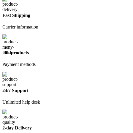
Krafor
желтая,
0,8
Fast Shipping
кг
Carrier information
20k products
Payment methods
24/7 Support
Unlimited help desk
2-day Delivery