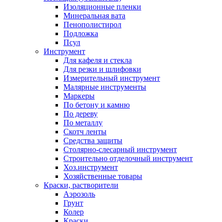
Изоляционные пленки
Минеральная вата
Пенополистирол
Подложка
Псул
Инструмент
Для кафеля и стекла
Для резки и шлифовки
Измерительный инструмент
Малярные инструменты
Маркеры
По бетону и камню
По дереву
По металлу
Скотч ленты
Средства защиты
Столярно-слесарный инструмент
Строительно отделочный инструмент
Хоз.инструмент
Хозяйственные товары
Краски, растворители
Аэрозоль
Грунт
Колер
Краски