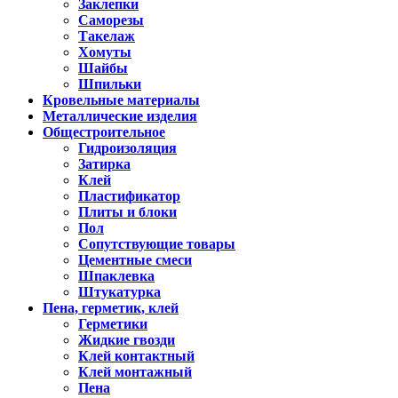
Заклепки
Саморезы
Такелаж
Хомуты
Шайбы
Шпильки
Кровельные материалы
Металлические изделия
Общестроительное
Гидроизоляция
Затирка
Клей
Пластификатор
Плиты и блоки
Пол
Сопутствующие товары
Цементные смеси
Шпаклевка
Штукатурка
Пена, герметик, клей
Герметики
Жидкие гвозди
Клей контактный
Клей монтажный
Пена