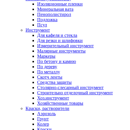
Изоляционные пленки
Минеральная вата
Пенополистирол
Подложка
Псул
Инструмент
Для кафеля и стекла
Для резки и шлифовки
Измерительный инструмент
Малярные инструменты
Маркеры
По бетону и камню
По дереву
По металлу
Скотч ленты
Средства защиты
Столярно-слесарный инструмент
Строительно отделочный инструмент
Хоз.инструмент
Хозяйственные товары
Краски, растворители
Аэрозоль
Грунт
Колер
Краски