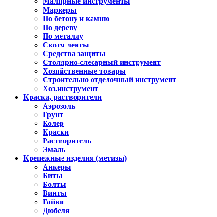
Малярные инструменты
Маркеры
По бетону и камню
По дереву
По металлу
Скотч ленты
Средства защиты
Столярно-слесарный инструмент
Хозяйственные товары
Строительно отделочный инструмент
Хоз.инструмент
Краски, растворители
Аэрозоль
Грунт
Колер
Краски
Растворитель
Эмаль
Крепежные изделия (метизы)
Анкеры
Биты
Болты
Винты
Гайки
Дюбеля