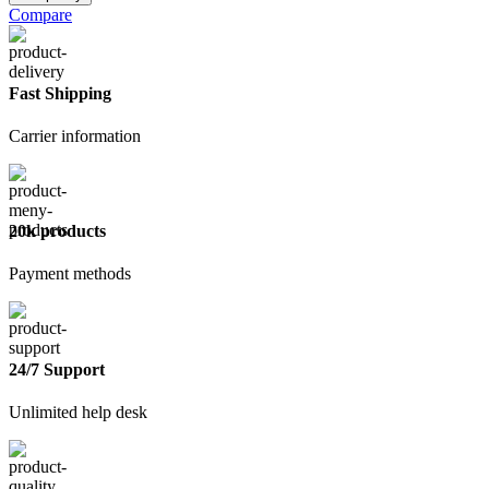
Газовая
Compare
горелка
1,10кВт
Fast Shipping
Carrier information
20k products
Payment methods
24/7 Support
Unlimited help desk