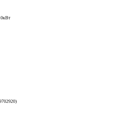
10кВт
9702920)