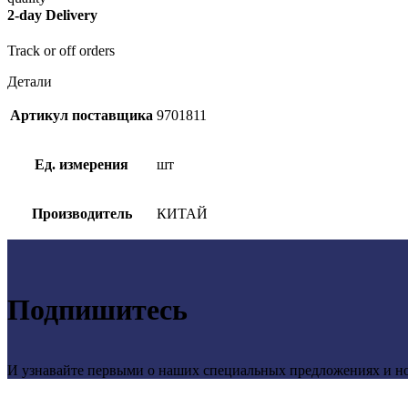
2-day Delivery
Track or off orders
Детали
Артикул поставщика
9701811
Ед. измерения
шт
Производитель
КИТАЙ
Подпишитесь
И узнавайте первыми о наших специальных предложениях и н