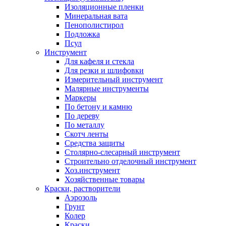
Изоляционные пленки
Минеральная вата
Пенополистирол
Подложка
Псул
Инструмент
Для кафеля и стекла
Для резки и шлифовки
Измерительный инструмент
Малярные инструменты
Маркеры
По бетону и камню
По дереву
По металлу
Скотч ленты
Средства защиты
Столярно-слесарный инструмент
Строительно отделочный инструмент
Хоз.инструмент
Хозяйственные товары
Краски, растворители
Аэрозоль
Грунт
Колер
Краски