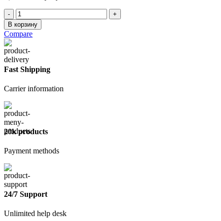
Количество
товара
В корзину
Герметик
Compare
санитарный
белый
280
мл
Fast Shipping
Carrier information
20k products
Payment methods
24/7 Support
Unlimited help desk