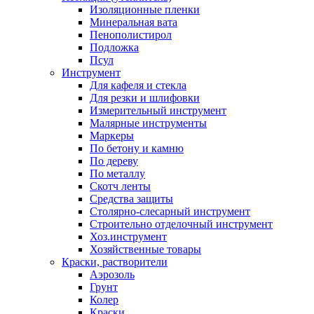
Изоляционные пленки
Минеральная вата
Пенополистирол
Подложка
Псул
Инструмент
Для кафеля и стекла
Для резки и шлифовки
Измерительный инструмент
Малярные инструменты
Маркеры
По бетону и камню
По дереву
По металлу
Скотч ленты
Средства защиты
Столярно-слесарный инструмент
Строительно отделочный инструмент
Хоз.инструмент
Хозяйственные товары
Краски, растворители
Аэрозоль
Грунт
Колер
Краски