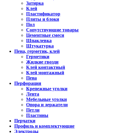
Затирка
Клей
Пластификатор
Плиты и блоки
Пол
Сопутствующие товары
Цементные смеси
Шпаклевка
Штукатурка
Пена, герметик, клей
Герметики
Жидкие гвозди
Клей контактный
Клей монтажный
Пена
Перфорация
Крепежные уголки
Лента
Мебельные уголки
Опора и держатели
Петли
Пластины
Перчатки
Профиль и комплектующие
Электроды