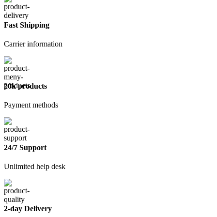
силиконовый
универсальный,
прозрачный,
Fast Shipping
240
мл
Carrier information
20k products
Payment methods
24/7 Support
Unlimited help desk
2-day Delivery