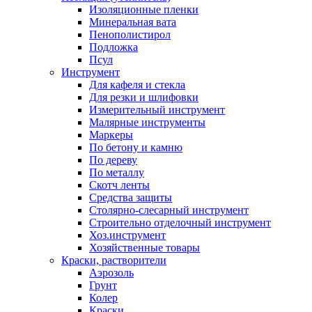
Изоляционные пленки
Минеральная вата
Пенополистирол
Подложка
Псул
Инструмент
Для кафеля и стекла
Для резки и шлифовки
Измерительный инструмент
Малярные инструменты
Маркеры
По бетону и камню
По дереву
По металлу
Скотч ленты
Средства защиты
Столярно-слесарный инструмент
Строительно отделочный инструмент
Хоз.инструмент
Хозяйственные товары
Краски, растворители
Аэрозоль
Грунт
Колер
Краски