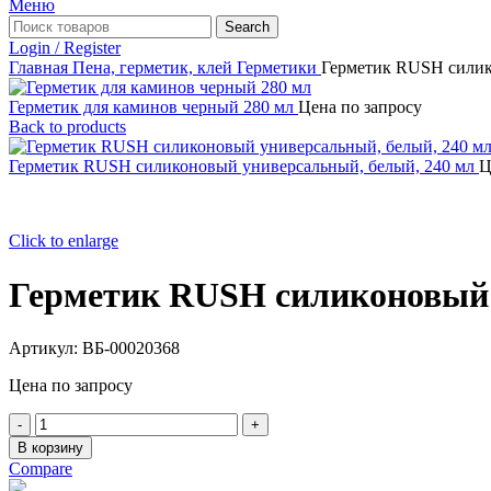
Меню
Search
Login / Register
Главная
Пена, герметик, клей
Герметики
Герметик RUSH силик
Герметик для каминов черный 280 мл
Цена по запросу
Back to products
Герметик RUSH силиконовый универсальный, белый, 240 мл
Ц
Click to enlarge
Герметик RUSH силиконовый 
Артикул:
ВБ-00020368
Цена по запросу
Количество
товара
В корзину
Герметик
Compare
RUSH