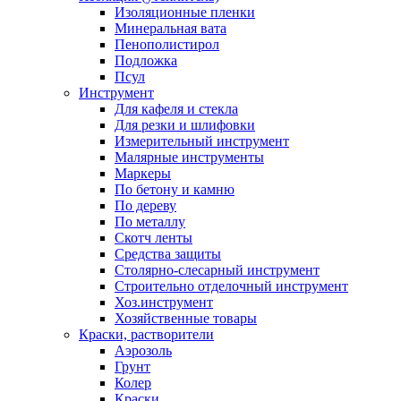
Изоляционные пленки
Минеральная вата
Пенополистирол
Подложка
Псул
Инструмент
Для кафеля и стекла
Для резки и шлифовки
Измерительный инструмент
Малярные инструменты
Маркеры
По бетону и камню
По дереву
По металлу
Скотч ленты
Средства защиты
Столярно-слесарный инструмент
Строительно отделочный инструмент
Хоз.инструмент
Хозяйственные товары
Краски, растворители
Аэрозоль
Грунт
Колер
Краски