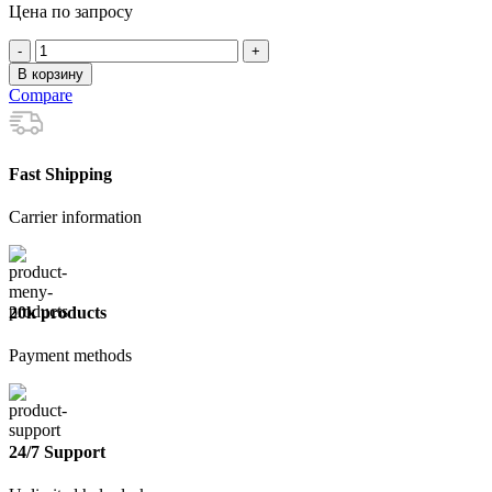
Цена по запросу
Количество
товара
В корзину
Наноизол
Compare
D
70м2
клеевая
полоса
Fast Shipping
Carrier information
20k products
Payment methods
24/7 Support