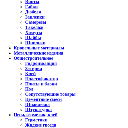
Винты
Гайки
Дюбеля
Заклепки
Саморезы
Такелаж
Хомуты
Шайбы
Шпильки
Кровельные материалы
Металлические изделия
Общестроительное
Гидроизоляция
Затирка
Клей
Пластификатор
Плиты и блоки
Пол
Сопутствующие товары
Цементные смеси
Шпаклевка
Штукатурка
Пена, герметик, клей
Герметики
Жидкие гвозди