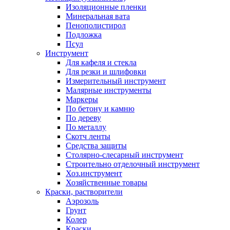
Изоляционные пленки
Минеральная вата
Пенополистирол
Подложка
Псул
Инструмент
Для кафеля и стекла
Для резки и шлифовки
Измерительный инструмент
Малярные инструменты
Маркеры
По бетону и камню
По дереву
По металлу
Скотч ленты
Средства защиты
Столярно-слесарный инструмент
Строительно отделочный инструмент
Хоз.инструмент
Хозяйственные товары
Краски, растворители
Аэрозоль
Грунт
Колер
Краски