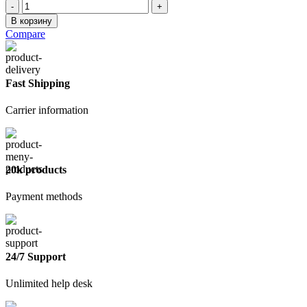
Количество
товара
В корзину
Optima
Compare
D
с
клеевой
полосой
Fast Shipping
Carrier information
20k products
Payment methods
24/7 Support
Unlimited help desk