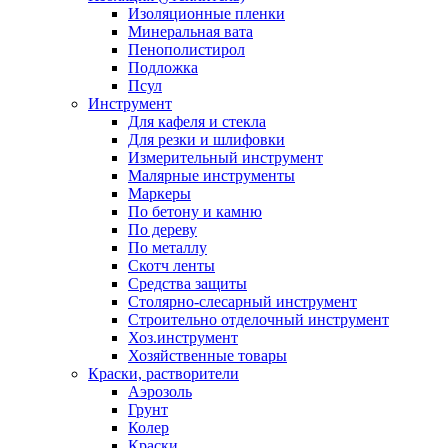
Изоляционные пленки
Минеральная вата
Пенополистирол
Подложка
Псул
Инструмент
Для кафеля и стекла
Для резки и шлифовки
Измерительный инструмент
Малярные инструменты
Маркеры
По бетону и камню
По дереву
По металлу
Скотч ленты
Средства защиты
Столярно-слесарный инструмент
Строительно отделочный инструмент
Хоз.инструмент
Хозяйственные товары
Краски, растворители
Аэрозоль
Грунт
Колер
Краски