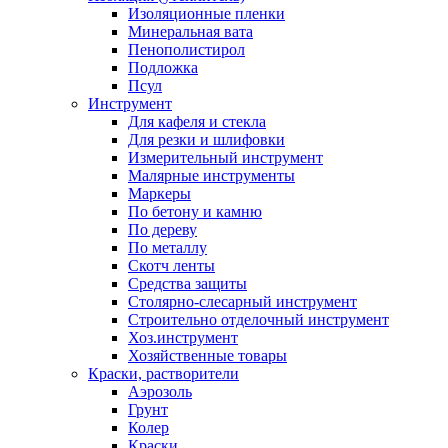
Изоляционные пленки
Минеральная вата
Пенополистирол
Подложка
Псул
Инструмент
Для кафеля и стекла
Для резки и шлифовки
Измерительный инструмент
Малярные инструменты
Маркеры
По бетону и камню
По дереву
По металлу
Скотч ленты
Средства защиты
Столярно-слесарный инструмент
Строительно отделочный инструмент
Хоз.инструмент
Хозяйственные товары
Краски, растворители
Аэрозоль
Грунт
Колер
Краски