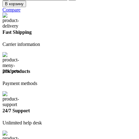
товара
В корзину
По
Compare
ржавчине3в1
белая1
кг
Fast Shipping
Carrier information
20k products
Payment methods
24/7 Support
Unlimited help desk