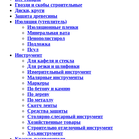
Гвозди и скобы строительные
Диски, круги
Защита древесины
Изоляция (утеплитель)
Изоляционные пленки
Минеральная вата
Пенополистирол
Подложка
Псул
Инструмент
Для кафеля и стекла
Для резки и шлифовки
Измерительный инструмент
Малярные инструменты
Маркеры
По бетону и камню
По дереву
По металлу
Скотч ленты
Средства защиты
Столярно-слесарный инструмент
Хозяйственные товары
Строительно отделочный инструмент
Хоз.инструмент
Краски, растворители