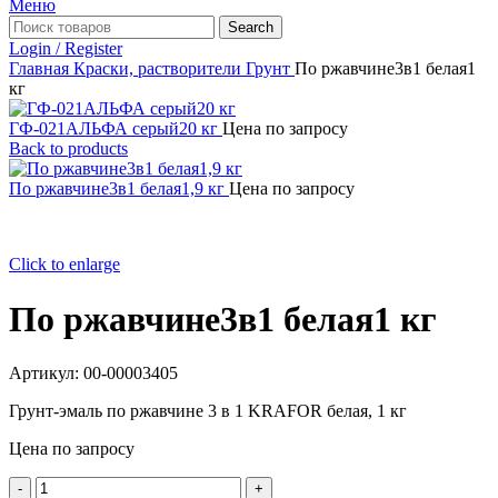
Меню
Search
Login / Register
Главная
Краски, растворители
Грунт
По ржавчине3в1 белая1
кг
ГФ-021АЛЬФА серый20 кг
Цена по запросу
Back to products
По ржавчине3в1 белая1,9 кг
Цена по запросу
Click to enlarge
По ржавчине3в1 белая1 кг
Артикул:
00-00003405
Грунт-эмаль по ржавчине 3 в 1 KRAFOR белая, 1 кг
Цена по запросу
Количество