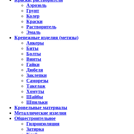
Аэрозоль
Грунт
Колер
Краски
Растворитель
Эмаль
Крепежные изделия (метизы)
Анкеры
Биты
Болты
Винты
Гайки
Дюбеля
Заклепки
Саморезы
Такелаж
Хомуты
Шайбы
Шпильки
Кровельные материалы
Металлические изделия
Общестроительное
Гидроизоляция
Затирка