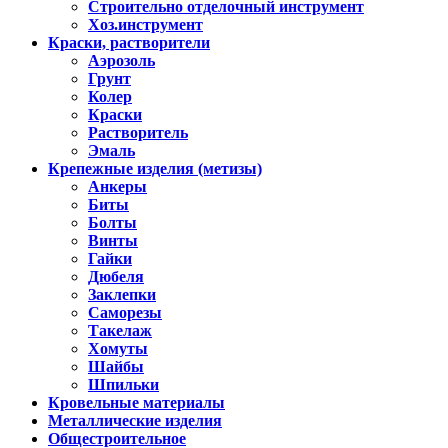
Строительно отделочный инструмент
Хоз.инструмент
Краски, растворители
Аэрозоль
Грунт
Колер
Краски
Растворитель
Эмаль
Крепежные изделия (метизы)
Анкеры
Биты
Болты
Винты
Гайки
Дюбеля
Заклепки
Саморезы
Такелаж
Хомуты
Шайбы
Шпильки
Кровельные материалы
Металлические изделия
Общестроительное