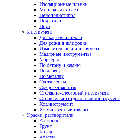
Изоляционные пленки
Минеральная вата
Пенополистирол
Подложка
Псул
Инструмент
Для кафеля и стекла
Для резки и шлифовки
Измерительный инструмент
Малярные инструменты
Маркеры
По бетону и камню
По дереву
По металлу
Скотч ленты
Средства защиты
Столярно-слесарный инструмент
Строительно отделочный инструмент
Хоз.инструмент
Хозяйственные товары
Краски, растворители
Аэрозоль
Грунт
Колер
Краски