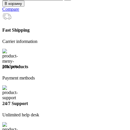
товара
В корзину
Кельма
Compare
зубчатая
зуб
6х6мм
Fast Shipping
Carrier information
20k products
Payment methods
24/7 Support
Unlimited help desk